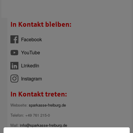
In Kontakt bleiben:
Facebook
YouTube
LinkedIn
Instagram
In Kontakt treten:
Webseite:
sparkasse-freiburg.de
Telefon: +49 761 215-0
Mail:
info@sparkasse-freiburg.de