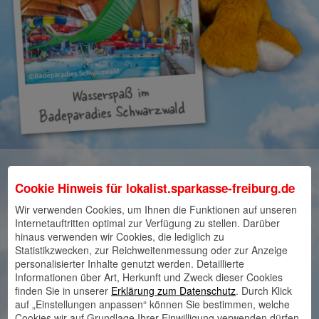
Das gibt’s zu gewinnen
Cookie Hinweis für
lokalist.sparkasse-freiburg.de
Wir verwenden Cookies, um Ihnen die Funktionen auf unseren
1. Platz:
Eintritt für 4 Personen im Badeparadies
Internetauftritten optimal zur Verfügung zu stellen. Darüber
hinaus verwenden wir Cookies, die lediglich zu
Schwarzwald.
Statistikzwecken, zur Reichweitenmessung oder zur Anzeige
personalisierter Inhalte genutzt werden. Detaillierte
2. Platz:
Eintritt für 4 Personen im Steinwasenpark.
Informationen über Art, Herkunft und Zweck dieser Cookies
finden Sie in unserer
Erklärung zum Datenschutz
. Durch Klick
3. Platz:
Eintritt für 4 Personen im Harmonie-Kino.
auf „Einstellungen anpassen“ können Sie bestimmen, welche
Cookies wir auf Grundlage Ihrer Einwilligung verwenden dürfen.