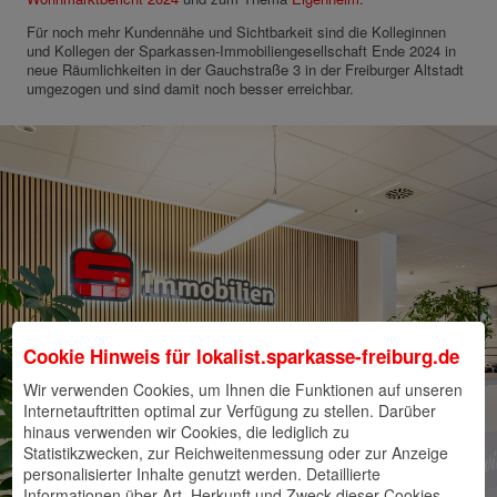
Für noch mehr Kundennähe und Sichtbarkeit sind die Kolleginnen
und Kollegen der Sparkassen-Immobiliengesellschaft Ende 2024 in
neue Räumlichkeiten in der Gauchstraße 3 in der Freiburger Altstadt
umgezogen und sind damit noch besser erreichbar.
Cookie Hinweis für
lokalist.sparkasse-freiburg.de
Wir verwenden Cookies, um Ihnen die Funktionen auf unseren
Internetauftritten optimal zur Verfügung zu stellen. Darüber
hinaus verwenden wir Cookies, die lediglich zu
Statistikzwecken, zur Reichweitenmessung oder zur Anzeige
personalisierter Inhalte genutzt werden. Detaillierte
Informationen über Art, Herkunft und Zweck dieser Cookies