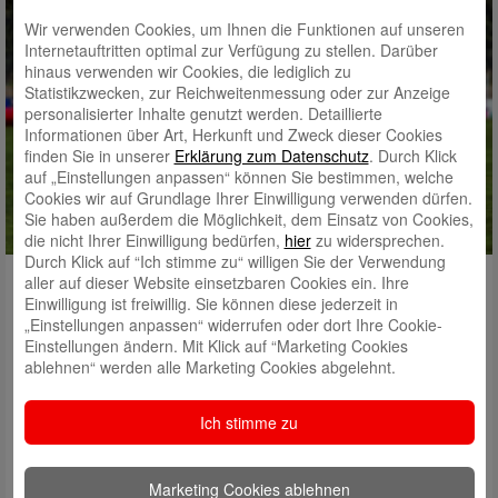
Wir verwenden Cookies, um Ihnen die Funktionen auf unseren
Internetauftritten optimal zur Verfügung zu stellen. Darüber
hinaus verwenden wir Cookies, die lediglich zu
Statistikzwecken, zur Reichweitenmessung oder zur Anzeige
personalisierter Inhalte genutzt werden. Detaillierte
Informationen über Art, Herkunft und Zweck dieser Cookies
finden Sie in unserer
Erklärung zum Datenschutz
. Durch Klick
auf „Einstellungen anpassen“ können Sie bestimmen, welche
Cookies wir auf Grundlage Ihrer Einwilligung verwenden dürfen.
Sie haben außerdem die Möglichkeit, dem Einsatz von Cookies,
die nicht Ihrer Einwilligung bedürfen,
hier
zu widersprechen.
Durch Klick auf “Ich stimme zu“ willigen Sie der Verwendung
Gewinnspiel | Füchsle-Camp ⚽
aller auf dieser Website einsetzbaren Cookies ein. Ihre
Einwilligung ist freiwillig. Sie können diese jederzeit in
Als Premiumpartner des SC Freiburg freuen wir uns, drei Kinder
„Einstellungen anpassen“ widerrufen oder dort Ihre Cookie-
auf ein ganz besonderes Fußball-Abenteuer schicken zu dürfen:
Einstellungen ändern. Mit Klick auf “Marketing Cookies
das Füchsle-Camp! Drei Tage voller Fußball, Spaß und
ablehnen“ werden alle Marketing Cookies abgelehnt.
Teamgeist warten auf euer Kind – beim Füchsle-Camp der SF
Eintracht Freiburg vom 03.09. bis zum 05.09.2026. Teilnehmen
Ich stimme zu
dürfen alle Kinder mit Geburtsdatum vom 01.01.2014…
Mehr lesen
Marketing Cookies ablehnen