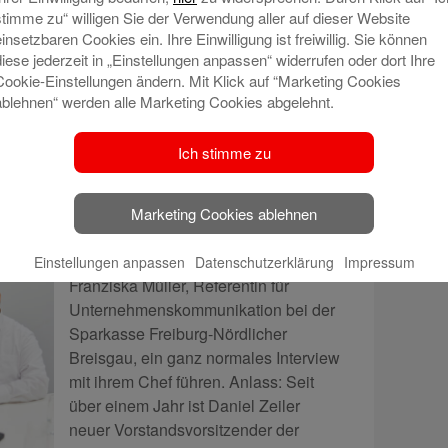
stimme zu“ willigen Sie der Verwendung aller auf dieser Website
Fabienne Degenhardt, 23, Freiburgs
einsetzbaren Cookies ein. Ihre Einwilligung ist freiwillig. Sie können
te ihre Karriere als Auszubildende bei der
diese jederzeit in „Einstellungen anpassen“ widerrufen oder dort Ihre
Cookie-Einstellungen ändern. Mit Klick auf “Marketing Cookies
ablehnen“ werden alle Marketing Cookies abgelehnt.
Ich stimme zu
 zehn Jahren?“
Marketing Cookies ablehnen
lokal
ist Zukunft.
Eigentlich wollte
Einstellungen anpassen
Datenschutzerklärung
Impressum
Franziska Müller, Referentin für
Unternehmenskommunikation bei der
Sparkasse Freiburg-Nördlicher
Breisgau, ein ganz normales Interview
mit ihrem Chef führen. Anlass: Seit
über einem Jahr ist Daniel Zeiler
neuer Vorstandsvorsitzender der