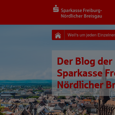
Weil's um jeden Einzelne
Der Blog der
Sparkasse Fr
Nördlicher B