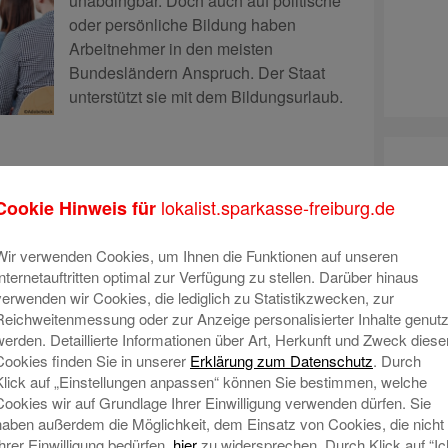
unabdingbar. Doch auch auf politische
oder persönliche Bildung haben
Arbeitnehmer in den meisten
Bundesländern Anspruch. Der Staat
unterstützt sie mit dem Bildungsurlaub.
lokalist.sparkasse-freiburg.de
Cookie Hinweis für
: Freiburgs jüngste
t sich vor
Wir verwenden Cookies, um Ihnen die Funktionen auf unseren
Internetauftritten optimal zur Verfügung zu stellen. Darüber hinaus
verwenden wir Cookies, die lediglich zu Statistikzwecken, zur
lokal
ist wegweisend.
Fabienne
Reichweitenmessung oder zur Anzeige personalisierter Inhalte genutz
Degenhardt ist die jüngste
werden. Detaillierte Informationen über Art, Herkunft und Zweck diese
Sparkassen-Geschäftsstellenleiterin in
Cookies finden Sie in unserer
Erklärung zum Datenschutz
. Durch
der Region.
Klick auf „Einstellungen anpassen“ können Sie bestimmen, welche
Cookies wir auf Grundlage Ihrer Einwilligung verwenden dürfen. Sie
Fabienne Degenhardt, Geschäftsstellenleiterin,
haben außerdem die Möglichkeit, dem Einsatz von Cookies, die nicht
Sparkasse Freiburg-Nördlicher Breisgau
Ihrer Einwilligung bedürfen,
hier
zu widersprechen. Durch Klick auf “Ic