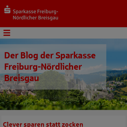
Der Blog der Sparkasse
Freiburg-Nördlicher
Breisgau
Clever sparen statt zocken