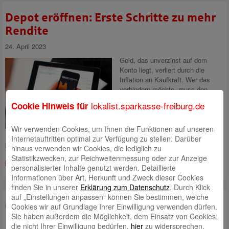
Depot eröffnen: Erste Schritte zu mehr
Rendite
24. April 2023
Geld, das unverzinst auf dem
Konto liegt, verliert durch die
Inflation an Kaufkraft. Wer das
verhindern möchte, muss den
Schritt an die Börse wagen.
lokalist.sparkasse-freiburg.de
Cookie Hinweis für
Dafür braucht man aber ein
Depot. Was beim Eröffnen zu
beachten ist.
Wir verwenden Cookies, um Ihnen die Funktionen auf unseren
Internetauftritten optimal zur Verfügung zu stellen. Darüber
Dass
hinaus verwenden wir Cookies, die lediglich zu
Statistikzwecken, zur Reichweitenmessung oder zur Anzeige
Mehr lesen
personalisierter Inhalte genutzt werden. Detaillierte
Informationen über Art, Herkunft und Zweck dieser Cookies
finden Sie in unserer
Erklärung zum Datenschutz
. Durch Klick
auf „Einstellungen anpassen“ können Sie bestimmen, welche
Gibt es wieder echte Gewinne aufs
Cookies wir auf Grundlage Ihrer Einwilligung verwenden dürfen.
Sie haben außerdem die Möglichkeit, dem Einsatz von Cookies,
Ersparte?
die nicht Ihrer Einwilligung bedürfen,
hier
zu widersprechen.