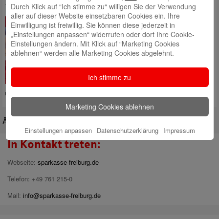
14. April 2023
Durch Klick auf “Ich stimme zu“ willigen Sie der Verwendung
aller auf dieser Website einsetzbaren Cookies ein. Ihre
Zinserhöhung versus Inflation:
Einwilligung ist freiwillig. Sie können diese jederzeit in
Nach der letzten Erhöhung der
„Einstellungen anpassen“ widerrufen oder dort Ihre Cookie-
Europäischen Zentralbank (EZB)
Einstellungen ändern. Mit Klick auf “Marketing Cookies
beträgt der Leitzins jetzt 3,5
ablehnen“ werden alle Marketing Cookies abgelehnt.
Prozent. Damit sollte sich die
Chance für Sparerinnen und
Sparer verbessern, mehr aus
Ich stimme zu
ihrem Geld zu machen. Wäre da
nicht die Rekordinflation. Gibt es
Mehr lesen
Marketing Cookies ablehnen
Ältere Beiträge
Einstellungen anpassen
Datenschutzerklärung
Impressum
In Kontakt treten:
Webseite:
sparkasse-freiburg.de
Telefon: +49 761 215-0
Mail:
info@sparkasse-freiburg.de