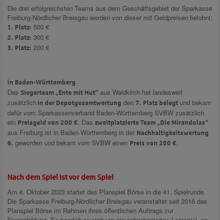
Die drei erfolgreichsten Teams aus dem Geschäftsgebiet der Sparkasse
Freiburg-Nördlicher Breisgau werden von dieser mit Geldpreisen belohnt:
500 €
1. Platz:
300 €
2. Platz:
200 €
3. Platz:
in Baden-Württemberg
Das
aus Waldkirch hat landesweit
Siegerteam „Ente mit Hut“
zusätzlich
den
und bekam
in der Depotgesamtwertung
7. Platz belegt
dafür vom Sparkassenverband Baden-Württemberg SVBW zusätzlich
ein
. Das
Preisgeld von 200 €
zweitplatzierte Team „Die Mirandolas“
aus Freiburg ist in Baden-Württemberg in der
Nachhaltigkeitswertung
geworden und bekam vom SVBW einen
.
6.
Preis von 200 €
Nach dem Spiel ist vor dem Spiel
Am 4. Oktober 2023 startet das Planspiel Börse in die 41. Spielrunde.
Die Sparkasse Freiburg-Nördlicher Breisgau veranstaltet seit 2016 das
Planspiel Börse im Rahmen ihres öffentlichen Auftrags zur
Finanzbildung. Es handelt es sich um ein onlinebasiertes Lernspiel, an