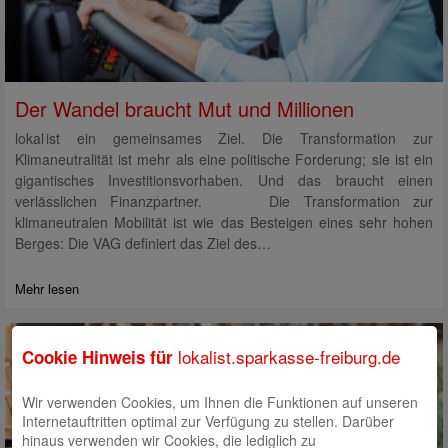
Der Wandel braucht Mut und Millionen
lokal ist ein gemeinsames Ziel. Die Transformation zur
Klimaneutralität ist mehr als eine politische Forderung; sie ist ein
gigantisches Investitionsvorhaben. Und das braucht einen
verlässlichen Finanzpartner. Die Transformation zur
klimaneutralen Mobilität ist wie das Besteigen eines sehr hohen
Berges: Die VAG definiert das Ziel des…
Mehr lesen
lokalist.sparkasse-freiburg.de
Cookie Hinweis für
Wir verwenden Cookies, um Ihnen die Funktionen auf unseren
Internetauftritten optimal zur Verfügung zu stellen. Darüber
hinaus verwenden wir Cookies, die lediglich zu