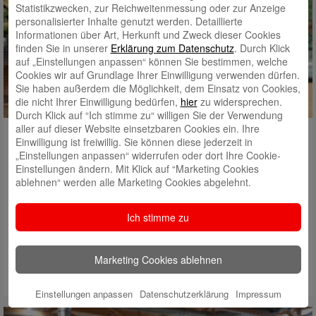
Statistikzwecken, zur Reichweitenmessung oder zur Anzeige
personalisierter Inhalte genutzt werden. Detaillierte
Informationen über Art, Herkunft und Zweck dieser Cookies
finden Sie in unserer
Erklärung zum Datenschutz
. Durch Klick
auf „Einstellungen anpassen“ können Sie bestimmen, welche
Cookies wir auf Grundlage Ihrer Einwilligung verwenden dürfen.
Sie haben außerdem die Möglichkeit, dem Einsatz von Cookies,
die nicht Ihrer Einwilligung bedürfen,
hier
zu widersprechen.
Durch Klick auf “Ich stimme zu“ willigen Sie der Verwendung
aller auf dieser Website einsetzbaren Cookies ein. Ihre
Heimvorteil: Die Sparkasse und der ländliche
Einwilligung ist freiwillig. Sie können diese jederzeit in
Raum
„Einstellungen anpassen“ widerrufen oder dort Ihre Cookie-
Einstellungen ändern. Mit Klick auf “Marketing Cookies
lokal ist immer dabei. Die Zukunft unserer Region liegt auch auf
ablehnen“ werden alle Marketing Cookies abgelehnt.
dem Land. Hier findet Wachstum statt, hier trifft Tradition auf
unternehmerischen Mut. Die Sparkasse Freiburg-Nördlicher
Ich stimme zu
Breisgau ist ein verlässlicher Partner landwirtschaftlicher und
handwerklicher Betriebe. Rinder, Holzbau oder Wein: Die
Sparkasse ist Partner der Betriebe, die unsere…
Marketing Cookies ablehnen
Mehr lesen
Einstellungen anpassen
Datenschutzerklärung
Impressum