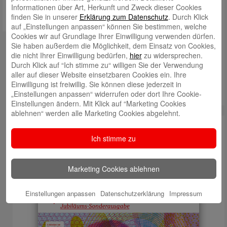
Informationen über Art, Herkunft und Zweck dieser Cookies
finden Sie in unserer
Erklärung zum Datenschutz
. Durch Klick
auf „Einstellungen anpassen“ können Sie bestimmen, welche
Cookies wir auf Grundlage Ihrer Einwilligung verwenden dürfen.
In Kontakt treten:
Sie haben außerdem die Möglichkeit, dem Einsatz von Cookies,
die nicht Ihrer Einwilligung bedürfen,
hier
zu widersprechen.
Webseite:
sparkasse-freiburg.de
Durch Klick auf “Ich stimme zu“ willigen Sie der Verwendung
aller auf dieser Website einsetzbaren Cookies ein. Ihre
Telefon: +49 761 215-0
Einwilligung ist freiwillig. Sie können diese jederzeit in
„Einstellungen anpassen“ widerrufen oder dort Ihre Cookie-
Mail:
info@sparkasse-freiburg.de
Einstellungen ändern. Mit Klick auf “Marketing Cookies
ablehnen“ werden alle Marketing Cookies abgelehnt.
Lokalist-Kundenmagazin:
Aktuelle Ausgabe
Ich stimme zu
Marketing Cookies ablehnen
Einstellungen anpassen
Datenschutzerklärung
Impressum