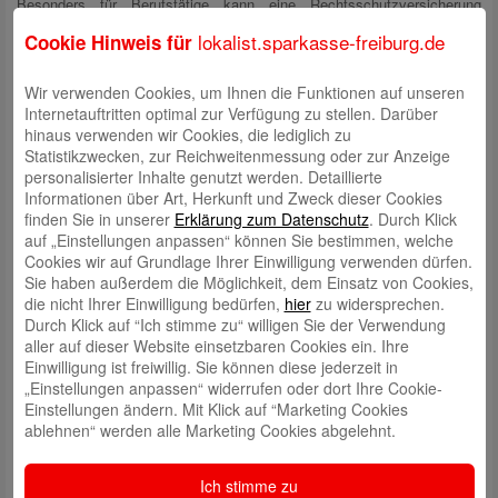
Besonders für Berufstätige kann eine Rechtsschutzversicherung
grundsätzlich hilfreich sein. Von Streitigkeiten rund ums Arbeitsentgelt –
lokalist.sparkasse-freiburg.de
Cookie Hinweis für
dem häufigsten Klagegrund vor deutschen Arbeitsgerichten – bis zu
Entlassungen und ihren Folgen steckt die Arbeitswelt voller Potenzial
für Klagen.
Wir verwenden Cookies, um Ihnen die Funktionen auf unseren
Internetauftritten optimal zur Verfügung zu stellen. Darüber
Und es kann ein beruhigendes Gefühl sein zu wissen, dass man sich
hinaus verwenden wir Cookies, die lediglich zu
rechtlich wehren kann, sollte einem zum Beispiel der Vermieter mit
Statistikzwecken, zur Reichweitenmessung oder zur Anzeige
ungerechtfertigten Mietforderungen drohen. Solche
personalisierter Inhalte genutzt werden. Detaillierte
Auseinandersetzungen können teuer werden, geht es erst einmal vor
Informationen über Art, Herkunft und Zweck dieser Cookies
Gericht, spart euch eine Rechtsschutzversicherung unter Umständen
finden Sie in unserer
Erklärung zum Datenschutz
. Durch Klick
höhere Summen. Sie lässt sich übrigens an die persönlichen
auf „Einstellungen anpassen“ können Sie bestimmen, welche
Bedürfnisse anpassen durch die Wahl der Bereiche Privat-, Verkehrs-,
Cookies wir auf Grundlage Ihrer Einwilligung verwenden dürfen.
Berufs- sowie Haus- und Wohnungsrechtsschutz.
Sie haben außerdem die Möglichkeit, dem Einsatz von Cookies,
die nicht Ihrer Einwilligung bedürfen,
hier
zu widersprechen.
Eine App für den kurzfristigen Schutz
Durch Klick auf “Ich stimme zu“ willigen Sie der Verwendung
aller auf dieser Website einsetzbaren Cookies ein. Ihre
Für Anlässe wie Events oder Reisen gibt es situative Versicherungen,
Einwilligung ist freiwillig. Sie können diese jederzeit in
sie enden mit der vereinbarten Zeit automatisch und können ganz
„Einstellungen anpassen“ widerrufen oder dort Ihre Cookie-
bequem und spontan über die App „Sparkasse“ abgeschlossen werden.
Einstellungen ändern. Mit Klick auf “Marketing Cookies
Der Sparkassen-Event-Schutz etwa hilft beim Diebstahl von Jacke oder
ablehnen“ werden alle Marketing Cookies abgelehnt.
Smartphone sowie beim Verlust von Ausweisen. Versäumt ihr wegen
Krankheit, Unfall oder Unwetter ein Festival, ersetzt die Police den
Ticketpreis. Auch ein Mietwagen-Schutz, ein Sofort-Unfall-Schutz, ein
Ich stimme zu
Auslandsreisekrankenschutz oder der Sparkassen-Geräte-Schutz für