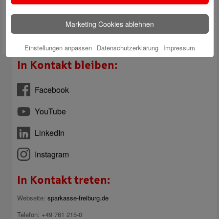
Smartphone, Tablet und Fotoapparat sind über die App buchbar. Mehr
Infos gibt es auf
Sparkasse.de
.
Marketing Cookies ablehnen
Einstellungen anpassen
Datenschutzerklärung
Impressum
In Kontakt bleiben:
Facebook
YouTube
LinkedIn
Instagram
In Kontakt treten:
Webseite:
sparkasse-freiburg.de
Telefon: +49 761 215-0