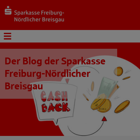
Der Blog der Sparkasse
Freiburg-Nördlicher
Breisgau