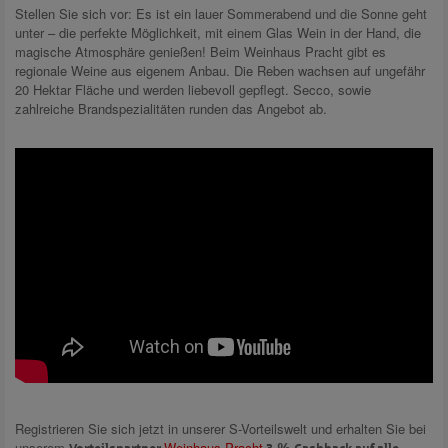
Stellen Sie sich vor: Es ist ein lauer Sommerabend und die Sonne geht
unter – die perfekte Möglichkeit, mit einem Glas Wein in der Hand, die
magische Atmosphäre genießen! Beim Weinhaus Pracht gibt es
regionale Weine aus eigenem Anbau. Die Reben wachsen auf ungefähr
20 Hektar Fläche und werden liebevoll gepflegt. Secco, sowie
zahlreiche Brandspezialitäten runden das Angebot ab.
Registrieren Sie sich jetzt in unserer S-Vorteilswelt und erhalten Sie bei
unserem
Weinhaus Pracht