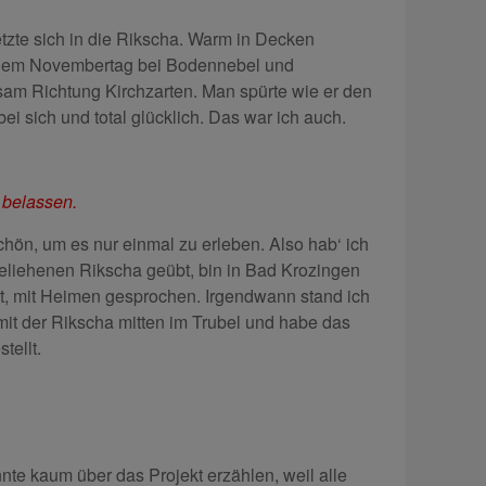
etzte sich in die Rikscha. Warm in Decken
inem Novembertag bei Bodennebel und
am Richtung Kirchzarten. Man spürte wie er den
ei sich und total glücklich. Das war ich auch.
 belassen.
schön, um es nur einmal zu erleben. Also hab‘ ich
eliehenen Rikscha geübt, bin in Bad Krozingen
t, mit Heimen gesprochen. Irgendwann stand ich
it der Rikscha mitten im Trubel und habe das
tellt.
nnte kaum über das Projekt erzählen, weil alle