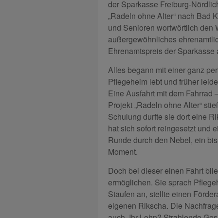
der Sparkasse Freiburg-Nördlich
„Radeln ohne Alter“ nach Bad K
und Senioren wortwörtlich den 
außergewöhnliches ehrenamtlic
Ehrenamtspreis der Sparkasse 
Alles begann mit einer ganz pers
Pflegeheim lebt und früher leid
Eine Ausfahrt mit dem Fahrrad –
Projekt „Radeln ohne Alter“ sti
Schulung durfte sie dort eine Ri
hat sich sofort reingesetzt und e
Runde durch den Nebel, ein bi
Moment.
Doch bei dieser einen Fahrt blie
ermöglichen. Sie sprach Pfleg
Staufen an, stellte einen Förder
eigenen Rikscha. Die Nachfrage
auch. Ihr Lohn? Strahlende Ges