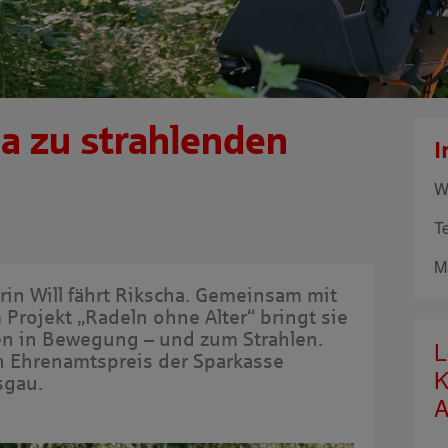
ha zu strahlenden
I
W
T
M
rin Will fährt Rikscha. Gemeinsam mit
 Projekt „Radeln ohne Alter“ bringt sie
n in Bewegung – und zum Strahlen.
L
en Ehrenamtspreis der Sparkasse
K
sgau.
A