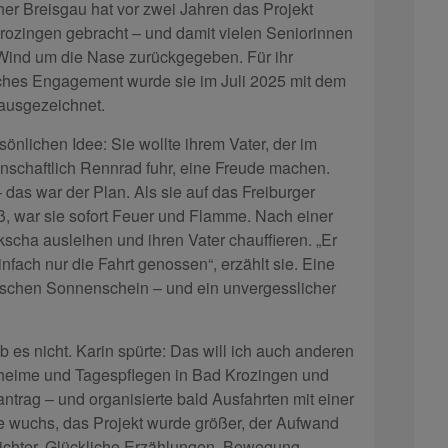
er Breisgau hat vor zwei Jahren das Projekt
rozingen gebracht – und damit vielen Seniorinnen
Wind um die Nase zurückgegeben. Für ihr
hes Engagement wurde sie im Juli 2025 mit dem
ausgezeichnet.
önlichen Idee: Sie wollte ihrem Vater, der im
enschaftlich Rennrad fuhr, eine Freude machen.
 das war der Plan. Als sie auf das Freiburger
eß, war sie sofort Feuer und Flamme. Nach einer
kscha ausleihen und ihren Vater chauffieren. „Er
infach nur die Fahrt genossen“, erzählt sie. Eine
sschen Sonnenschein – und ein unvergesslicher
b es nicht. Karin spürte: Das will ich auch anderen
eheime und Tagespflegen in Bad Krozingen und
antrag – und organisierte bald Ausfahrten mit einer
 wuchs, das Projekt wurde größer, der Aufwand
ichter. Glückliche Erzählungen. Bewegung,