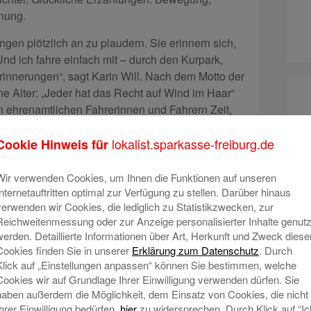
nung.
en plötzlich an zu plaudern. Sie erinnern sich,
nd ich fahre einfach mit – durch den Kurpark,
Erinnerungen“, sagt Karin Will. Nach dem Motto der
ne Alter: „Jeder hat das Recht auf Wind im Haar“
 ehrenamtlichen Fahrerinnen und Fahrern Zeit,
e durch die gemeinsame Ausfahrten.
lokalist.sparkasse-freiburg.de
Cookie Hinweis für
– ehrenamtlich, bei jedem Wetter. Unterstützung
inem kleinen Team, weitere Helfer:innen werden
Wir verwenden Cookies, um Ihnen die Funktionen auf unseren
 Rikscha für den Standort Staufen.
Internetauftritten optimal zur Verfügung zu stellen. Darüber hinaus
verwenden wir Cookies, die lediglich zu Statistikzwecken, zur
ganisation, fürs Dranbleiben bekam sie den
Reichweitenmessung oder zur Anzeige personalisierter Inhalte genutz
und mit ihm die Anerkennung, die sie eigentlich
werden. Detaillierte Informationen über Art, Herkunft und Zweck diese
il es einfach schön ist“, sagt sie. Und wer je erlebt
Cookies finden Sie in unserer
Erklärung zum Datenschutz
. Durch
ahrt aus der Rikscha steigt – mit einem Lächeln,
Klick auf „Einstellungen anpassen“ können Sie bestimmen, welche
ß: Sie hat recht.
Cookies wir auf Grundlage Ihrer Einwilligung verwenden dürfen. Sie
haben außerdem die Möglichkeit, dem Einsatz von Cookies, die nicht
Ihrer Einwilligung bedürfen,
hier
zu widersprechen. Durch Klick auf “Ic