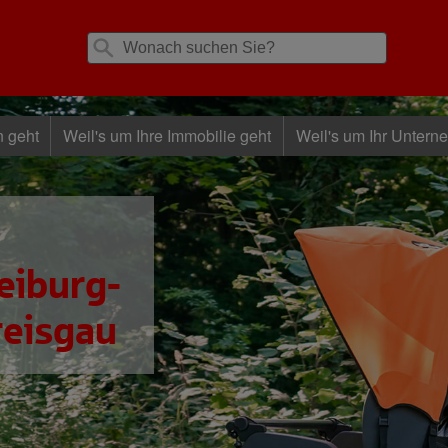
n geht
Weil's um Ihre Immobilie geht
Weil's um Ihr Untern
eiburg-
reisgau