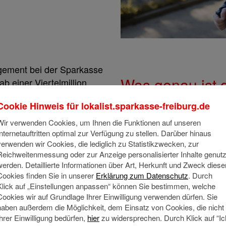
agement bei der Sparkasse
Was genau ist d
b einer Viertelmillion
, das Geld nach den
bei der Sparka
Cookie Hinweis für
lokalist.sparkasse-freiburg.de
gen und aktiv zu
 Rendite zu erzielen.
Wir verwenden Cookies, um Ihnen die Funktionen auf unseren
Internetauftritten optimal zur Verfügung zu stellen. Darüber hinaus
verwenden wir Cookies, die lediglich zu Statistikzwecken, zur
Reichweitenmessung oder zur Anzeige personalisierter Inhalte genutz
werden. Detaillierte Informationen über Art, Herkunft und Zweck diese
Ganz einfach: Die Sparkas
Cookies finden Sie in unserer
Erklärung zum Datenschutz
. Durch
fest verankert – und ich w
Klick auf „Einstellungen anpassen“ können Sie bestimmen, welche
Heimat arbeiten, wo ich 
ich
Cookies wir auf Grundlage Ihrer Einwilligung verwenden dürfen. Sie
schätze ich die Sicherheit 
haben außerdem die Möglichkeit, dem Einsatz von Cookies, die nicht
i der Sparkasse
Ihrer Einwilligung bedürfen,
hier
zu widersprechen. Durch Klick auf “Ic
Sparkasse bietet. Gerade 