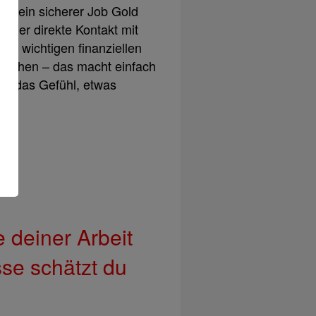
ist ein sicherer Job Gold
t: Der direkte Kontakt mit
bei wichtigen finanziellen
 stehen – das macht einfach
ag das Gefühl, etwas
 deiner Arbeit
se schätzt du