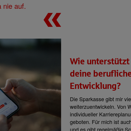
nie auf.
Wie unterstützt
deine beruflich
Entwicklung?
Die Sparkasse gibt mir vi
weiterzuentwickeln. Von W
individueller Karriereplan
geboten. Für mich ist auc
und es gibt regelmäßig Sc