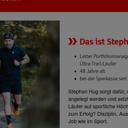
Das ist Step
Leiter Portfoliomanag
Ultra-Trail-Läufer
48 Jahre alt
bei der Sparkasse sei
Stephan Hug sorgt dafür,
angelegt werden und setzt 
Läufer auf sportliche Höc
zum Erfolg? Disziplin, Au
Job wie im Sport.