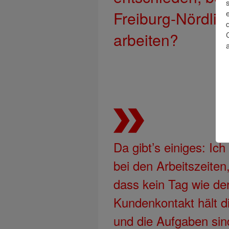
Freiburg-Nördlic
arbeiten?
Da gibt’s einiges: Ich 
bei den Arbeitszeite
dass kein Tag wie der
Kundenkontakt hält d
und die Aufgaben sind 