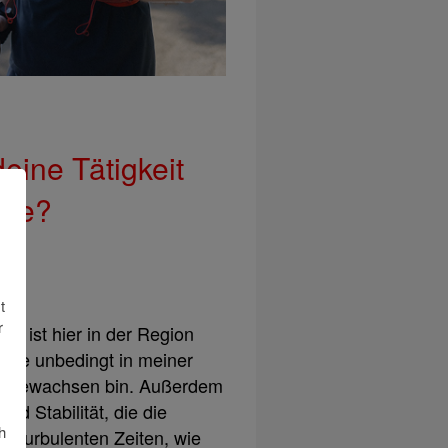
eine Tätigkeit
sse?
t
r
se ist hier in der Region
ollte unbedingt in meiner
aufgewachsen bin. Außerdem
und Stabilität, die die
h
in turbulenten Zeiten, wie