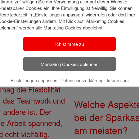
stimme zu“ willigen Sie der Verwendung aller auf dieser Website
während der Coronakrise, 
her Breisgau zu
einsetzbaren Cookies ein. Ihre Einwilligung ist freiwillig. Sie können
wert. Und last but not leas
diese jederzeit in „Einstellungen anpassen“ widerrufen oder dort Ihre
den Menschen hier, ihnen 
Cookie-Einstellungen ändern. Mit Klick auf “Marketing Cookies
ablehnen“ werden alle Marketing Cookies abgelehnt.
Entscheidungen zur Seite
Spaß und gibt mir jeden T
Ich stimme zu
Sinnvolles zu tun.
Marketing Cookies ablehnen
Einstellungen anpassen
Datenschutzerklärung
Impressum
mag die Flexibilität
n, das Teamwork und
Welche Aspekte
 andere ist. Der
bei der Sparkas
ie Arbeit spannend,
am meisten?
echt vielfältig.