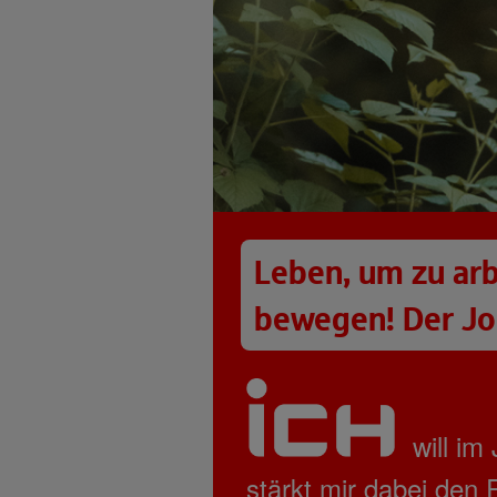
Leben, um zu arb
bewegen! Der Job
will i
stärkt mir dabei den