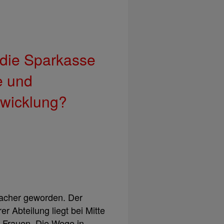
 die Sparkasse
e und
twicklung?
infacher geworden. Der
er Abteilung liegt bei Mitte
e Frauen. Die Wege in