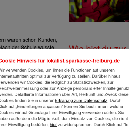
tern waren schon Kunden,
Wie bist du zu
Nach der Schule wusste
machen sollte. Also habe
gekommen?
Cookie Hinweis für
lokalist.sparkasse-freiburg.de
ei der Sparkasse
Wir verwenden Cookies, um Ihnen die Funktionen auf unseren
Internetauftritten optimal zur Verfügung zu stellen. Darüber hinaus
verwenden wir Cookies, die lediglich zu Statistikzwecken, zur
Reichweitenmessung oder zur Anzeige personalisierter Inhalte genutz
st du
werden. Detaillierte Informationen über Art, Herkunft und Zweck diese
Als Firmenkundenberateri
Cookies finden Sie in unserer
Erklärung zum Datenschutz
. Durch
se?
Beratung und Betreuung 
Klick auf „Einstellungen anpassen“ können Sie bestimmen, welche
Cookies wir auf Grundlage Ihrer Einwilligung verwenden dürfen. Sie
haben außerdem die Möglichkeit, dem Einsatz von Cookies, die nicht
Ihrer Einwilligung bedürfen,
hier
zu widersprechen. Durch Klick auf “Ic