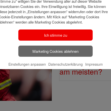
stimme zu“ willigen Sie der Verwendung aller auf dieser Website
einsetzbaren Cookies ein. Ihre Einwilligung ist freiwillig. Sie können
diese jederzeit in „Einstellungen anpassen“ widerrufen oder dort Ihre
Cookie-Einstellungen ändern. Mit Klick auf “Marketing Cookies
Welche Station
ablehnen“ werden alle Marketing Cookies abgelehnt.
der Sparkasse 
Ich stimme zu
Welche Aspekte
Marketing Cookies ablehnen
bei der Sparka
Einstellungen anpassen
Datenschutzerklärung
Impressum
am meisten?