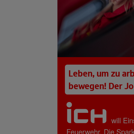
Leben, um zu arb
bewegen! Der Job
will Ei
Feuerwehr. Die Spark