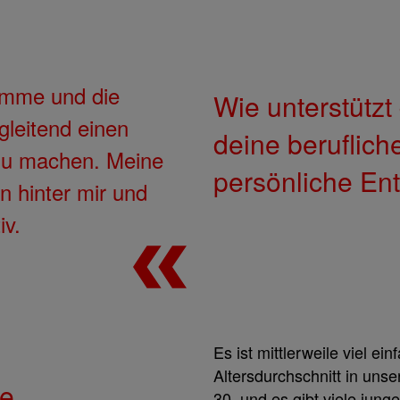
amme und die
Wie unterstützt
gleitend einen
deine beruflich
zu machen. Meine
persönliche En
n hinter mir und
iv.
Es ist mittlerweile viel e
Altersdurchschnitt in unser
ie
30, und es gibt viele jung