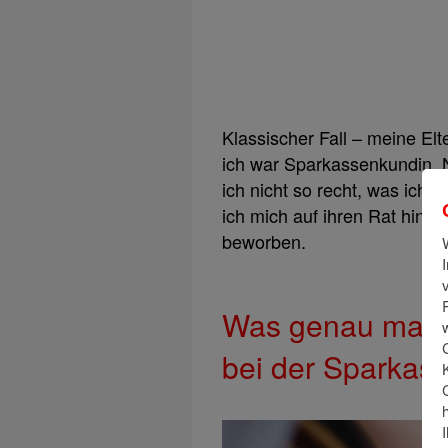
Klassischer Fall – meine El
ich war Sparkassenkundin. 
ich nicht so recht, was ich 
ich mich auf ihren Rat hin b
beworben.
Was genau mach
bei der Sparkas