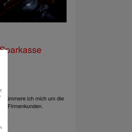
r Sparkasse
t
r
n kümmere ich mich um die
von Firmenkunden.
h