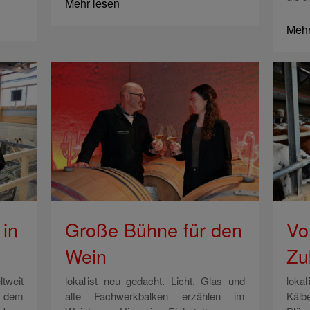
Mehr lesen
Mehr
in
Große Bühne für den
Vo
Wein
Zu
tweit
lokal ist neu gedacht. Licht, Glas und
lokal
s dem
alte Fachwerkbalken erzählen im
Kälb