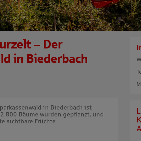
urzelt – Der
I
d in Biederbach
W
T
M
parkassenwald in Biederbach ist
L
mt 2.800 Bäume wurden gepflanzt, und
K
e sichtbare Früchte.
A