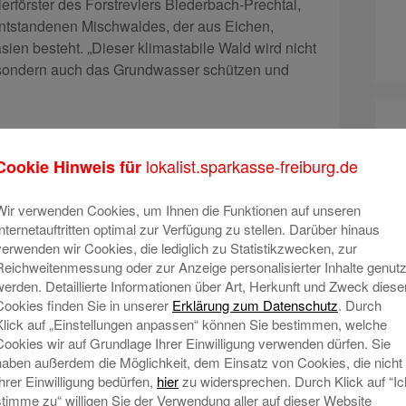
rförster des Forstreviers Biederbach-Prechtal,
entstandenen Mischwaldes, der aus Eichen,
en besteht. „Dieser klimastabile Wald wird nicht
, sondern auch das Grundwasser schützen und
lokalist.sparkasse-freiburg.de
Cookie Hinweis für
Wir verwenden Cookies, um Ihnen die Funktionen auf unseren
Internetauftritten optimal zur Verfügung zu stellen. Darüber hinaus
verwenden wir Cookies, die lediglich zu Statistikzwecken, zur
Reichweitenmessung oder zur Anzeige personalisierter Inhalte genutz
werden. Detaillierte Informationen über Art, Herkunft und Zweck diese
Cookies finden Sie in unserer
Erklärung zum Datenschutz
. Durch
Klick auf „Einstellungen anpassen“ können Sie bestimmen, welche
Cookies wir auf Grundlage Ihrer Einwilligung verwenden dürfen. Sie
haben außerdem die Möglichkeit, dem Einsatz von Cookies, die nicht
Ihrer Einwilligung bedürfen,
hier
zu widersprechen. Durch Klick auf “Ic
stimme zu“ willigen Sie der Verwendung aller auf dieser Website