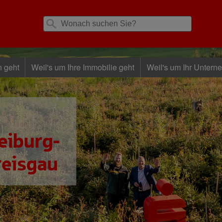
n geht
Weil's um Ihre Immobilie geht
Weil's um Ihr Untern
eiburg-
reisgau