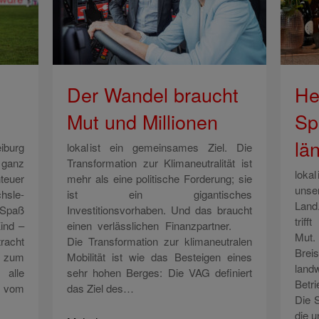
Der Wandel braucht
He
Mut und Millionen
Sp
lä
iburg
lokal ist ein gemeinsames Ziel. Die
n ganz
Transformation zur Klimaneutralität ist
loka
euer
mehr als eine politische Forderung; sie
unse
hsle-
ist ein gigantisches
Land
 Spaß
Investitionsvorhaben. Und das braucht
trif
ind –
einen verlässlichen Finanzpartner.
Mut.
racht
Die Transformation zur klimaneutralen
Brei
 zum
Mobilität ist wie das Besteigen eines
landw
 alle
sehr hohen Berges: Die VAG definiert
Betr
 vom
das Ziel des…
Die S
die 