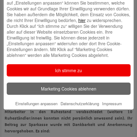
Urs Stiefvater, Private Banking
auf „Einstellungen anpassen“ können Sie bestimmen, welche
Cookies wir auf Grundlage Ihrer Einwilligung verwenden dürfen.
Petra Wolfsperger, Zentrale Kreditbearbeitung
Sie haben außerdem die Möglichkeit, dem Einsatz von Cookies,
Diese 9 Mitarbeitenden, die sich seit 25 Jahren in den Diensten der
die nicht Ihrer Einwilligung bedürfen,
hier
zu widersprechen.
Sparkasse Freiburg Nördlicher-Breisgau bewährt haben, wurden
Durch Klick auf “Ich stimme zu“ willigen Sie der Verwendung
ebenfalls gewürdigt.
aller auf dieser Website einsetzbaren Cookies ein. Ihre
Einwilligung ist freiwillig. Sie können diese jederzeit in
Nicole Alaze, Kunden-Service-Center
„Einstellungen anpassen“ widerrufen oder dort Ihre Cookie-
Marco Bayer, Vertriebsmanagement
Einstellungen ändern. Mit Klick auf “Marketing Cookies
Patricia Haras, Beratungscenter Mooswald
ablehnen“ werden alle Marketing Cookies abgelehnt.
Melanie Kleissler, Finanzzentrum Freiburg
Simon Neumann, Kunden-Service-Center
Ich stimme zu
Sebastian Pfleger, Beratungscenter Littenweiler
Raimund Reher, Sparkassen-Immobilien-GmbH
Marketing Cookies ablehnen
Heinz-Dieter Stremmer, Verwaltungs- und Bauabteilung
Gabriele Zähringer, Zentrale Kreditbearbeitung
Einstellungen anpassen
Datenschutzerklärung
Impressum
In einer herzlichen Geste wurden außerdem 21 Mitarbeiterinnen und
Mitarbeiter in den Ruhestand verabschiedet (weitere 10
Ruheständler:innen konnten nicht persönlich anwesend sein). Ihr
Beitrag zur Sparkasse wurde mit Dankbarkeit und Anerkennung
hervorgehoben. Es sind: