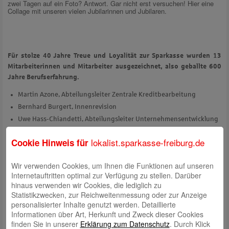
zwei Tagen auf ein Foto? Antwort. Gar nicht erst versuchen! Hier eine
Collage mit unseren vielen Jubilarinnen und Jubilaren.
Für stolze 40
Jahre Treue und Loyalität zur Sparkasse wurden 13
Mitarbeiterinnen und Mitarbeiter ausgezeichnet, also geballte 600
Jahre Berufserfahrung.
Martin Azone, Abteilungsleiter Zentrale Kreditbearbeitung
Bernhard Burgert, Innenrevision
Uwe Hass-Chiandetti, Abteilungsleiter Unternehmensentwicklung
Martina Fröhlich, Zentrale Kreditbearbeitung
lokalist.sparkasse-freiburg.de
Cookie Hinweis für
Thomas Hunkler, Finanzzentrum Freiburg
Sabine Jentsch, Gewerbekunden Center
Wir verwenden Cookies, um Ihnen die Funktionen auf unseren
Hans-Ulrich Karle, Beratungscenter Littenweiler
Internetauftritten optimal zur Verfügung zu stellen. Darüber
Ursula Resch, Marktservice/Zahlungsverkehr
hinaus verwenden wir Cookies, die lediglich zu
Hannes Schmidt, Vertriebsdirektor Sparkassen-Immobilien-Center
Statistikzwecken, zur Reichweitenmessung oder zur Anzeige
personalisierter Inhalte genutzt werden. Detaillierte
Ralf Schopferer, Private Banking
Informationen über Art, Herkunft und Zweck dieser Cookies
Beate Schwarz, Bereichsleiterin Privatkunden
finden Sie in unserer
Erklärung zum Datenschutz
. Durch Klick