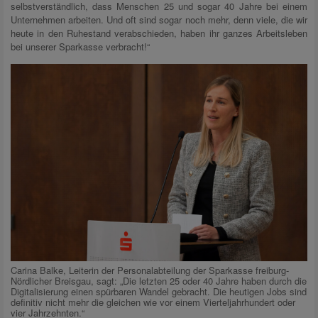
selbstverständlich, dass Menschen 25 und sogar 40 Jahre bei einem
Unternehmen arbeiten. Und oft sind sogar noch mehr, denn viele, die wir
heute in den Ruhestand verabschieden, haben ihr ganzes Arbeitsleben
bei unserer Sparkasse verbracht!“
Carina Balke, Leiterin der Personalabteilung der Sparkasse freiburg-
Nördlicher Breisgau, sagt: „Die letzten 25 oder 40 Jahre haben durch die
Digitalisierung einen spürbaren Wandel gebracht. Die heutigen Jobs sind
definitiv nicht mehr die gleichen wie vor einem Vierteljahrhundert oder
vier Jahrzehnten.“