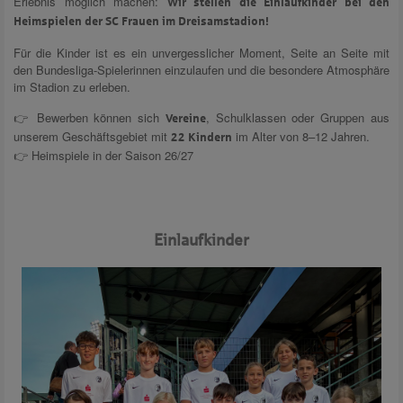
Erlebnis möglich machen:
Wir stellen die Einlaufkinder bei den
Heimspielen der SC Frauen im Dreisamstadion!
Für die Kinder ist es ein unvergesslicher Moment, Seite an Seite mit
den Bundesliga-Spielerinnen einzulaufen und die besondere Atmosphäre
im Stadion zu erleben.
👉 Bewerben können sich
, Schulklassen oder Gruppen aus
Vereine
unserem Geschäftsgebiet mit
im Alter von 8–12 Jahren.
22 Kindern
👉 Heimspiele in der Saison 26/27
Einlaufkinder