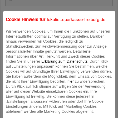
E-Mail
*
lokalist.sparkasse-freiburg.de
Cookie Hinweis für
Wir verwenden Cookies, um Ihnen die Funktionen auf unseren
Internetauftritten optimal zur Verfügung zu stellen. Darüber
hinaus verwenden wir Cookies, die lediglich zu
Handy- oder Telefonnummer
*
Statistikzwecken, zur Reichweitenmessung oder zur Anzeige
personalisierter Inhalte genutzt werden. Detaillierte
Informationen über Art, Herkunft und Zweck dieser Cookies
finden Sie in unserer
Erklärung zum Datenschutz
. Durch Klick
auf „Einstellungen anpassen“ können Sie bestimmen, welche
Cookies wir auf Grundlage Ihrer Einwilligung verwenden dürfen.
Ich bin damit einverstanden, dass während der
Sie haben außerdem die Möglichkeit, dem Einsatz von Cookies,
Veranstaltung Fotos der teilnehmenden
die nicht Ihrer Einwilligung bedürfen,
hier
zu widersprechen.
Personen
Durch Klick auf “Ich stimme zu“ willigen Sie der Verwendung
gemacht und im Nachhinein von der Sparkasse
aller auf dieser Website einsetzbaren Cookies ein. Ihre
Freiburg-Nördlicher Breisgau verwendet
Einwilligung ist freiwillig. Sie können diese jederzeit in
werden dürfen.
*
„Einstellungen anpassen“ widerrufen oder dort Ihre Cookie-
Einstellungen ändern. Mit Klick auf “Marketing Cookies
ablehnen“ werden alle Marketing Cookies abgelehnt.
Ich habe die