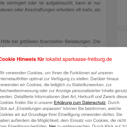
ts verringert oder ist aufgebraucht, kann er nur
aturen oder Anschaffungen erfordern oft mehr, als
 Hilfe bei größeren finanziellen Belastungen. Die
mäßigen, planbaren Monatsraten, sodass Sie den
lokalist.sparkasse-freiburg.de
Cookie Hinweis für
in der Regel Ihre Bonität nachweisen, und die
Wir verwenden Cookies, um Ihnen die Funktionen auf unseren
r Budget eingeplant werden.
Internetauftritten optimal zur Verfügung zu stellen. Darüber hinaus
verwenden wir Cookies, die lediglich zu Statistikzwecken, zur
e Sparkasse Freiburg-Nördlicher
Reichweitenmessung oder zur Anzeige personalisierter Inhalte genutz
l ist
werden. Detaillierte Informationen über Art, Herkunft und Zweck diese
reicht, bietet der S-Privatkredit der Sparkasse
Cookies finden Sie in unserer
Erklärung zum Datenschutz
. Durch
ine ideale Lösung. Der Kredit kann flexibel und
Klick auf „Einstellungen anpassen“ können Sie bestimmen, welche
Cookies wir auf Grundlage Ihrer Einwilligung verwenden dürfen. Sie
z ohne unnötige bürokratische Hürden. So können
haben außerdem die Möglichkeit, dem Einsatz von Cookies, die nicht
oder Anschaffungen sofort finanzieren, ohne in
Ihrer Einwilligung bedürfen,
hier
zu widersprechen. Durch Klick auf “Ic