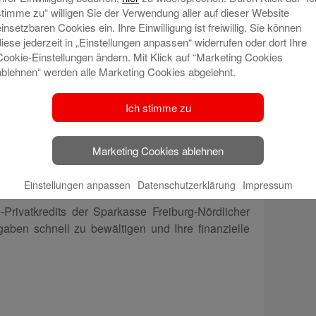
eraten.
stimme zu“ willigen Sie der Verwendung aller auf dieser Website
einsetzbaren Cookies ein. Ihre Einwilligung ist freiwillig. Sie können
kasse bietet Ihnen eine individuelle Beratung, um
diese jederzeit in „Einstellungen anpassen“ widerrufen oder dort Ihre
t zu Ihrer finanziellen Situation passt. Sie können
Cookie-Einstellungen ändern. Mit Klick auf “Marketing Cookies
wählen, die für Sie angenehm sind.
ablehnen“ werden alle Marketing Cookies abgelehnt.
strategie durch unerwartete Ausgaben
Ich stimme zu
kredit – die Wahl hängt von der Höhe und
 Der Notgroschen ist ideal, wenn er ausreichend
der Ausgaben zu decken. Bei größeren finanziellen
Marketing Cookies ablehnen
nschaffungen kann ein Ratenkredit eine schnelle
Einstellungen anpassen
Datenschutzerklärung
Impressum
Privatkredits der Sparkasse Freiburg-Nördlicher
aben schnell zu bewältigen und Ihre finanzielle