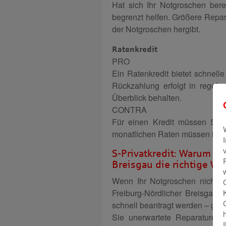
Hat sich Ihr Notgroschen berei
begrenzt helfen. Größere Repar
der Notgroschen hergibt.
Ratenkredit
PRO
Ein Ratenkredit bietet schnelle
Rückzahlung erfolgt in regel
Überblick behalten.
CONTRA
Für einen Kredit müssen Sie 
monatlichen Raten müssen in Ih
S-Privatkredit: Warum di
Breisgau die richtige Wah
Wenn Ihr Notgroschen nicht aus
Freiburg-Nördlicher Breisgau e
schnell beantragt werden – gan
Sie unerwartete Reparaturen 