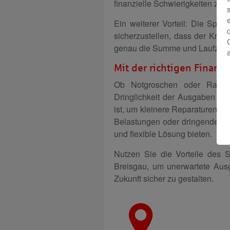
finanzielle Schwierigkeiten zu g
Ein weiterer Vorteil: Die Spar
sicherzustellen, dass der Kredi
genau die Summe und Laufzeit 
Mit der richtigen Finanz
Ob Notgroschen oder Raten
Dringlichkeit der Ausgaben ab.
ist, um kleinere Reparaturen o
Belastungen oder dringenden A
und flexible Lösung bieten.
Nutzen Sie die Vorteile des S-
Breisgau, um unerwartete Ausg
Zukunft sicher zu gestalten.