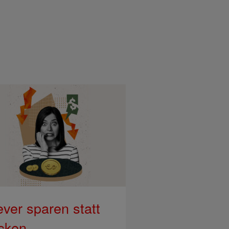
ever sparen statt
cken