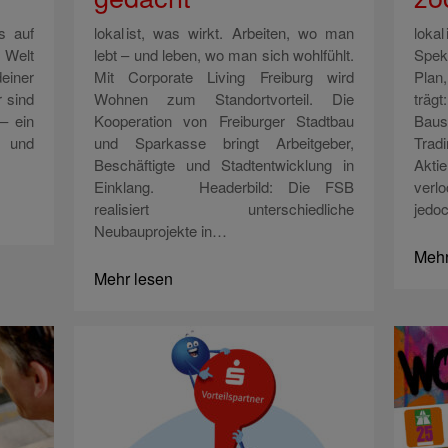
s auf
lokal ist, was wirkt. Arbeiten, wo man
loka
e Welt
lebt – und leben, wo man sich wohlfühlt.
Spek
deiner
Mit Corporate Living Freiburg wird
Plan
 sind
Wohnen zum Standortvorteil. Die
träg
– ein
Kooperation von Freiburger Stadtbau
Baus
g und
und Sparkasse bringt Arbeitgeber,
Trad
Beschäftigte und Stadtentwicklung in
Akt
Einklang. Headerbild: Die FSB
verl
realisiert unterschiedliche
jedo
Neubauprojekte in…
Mehr
Mehr lesen