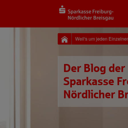
Weil's um jeden Einzelne
Der Blog der
Sparkasse Fr
Nördlicher B