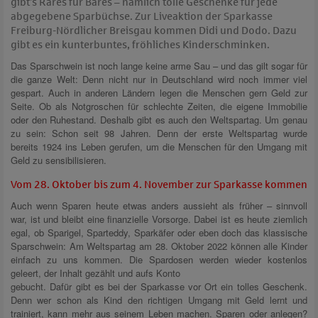
gibt’s Rares für Bares – nämlich tolle Geschenke für jede
abgegebene Sparbüchse. Zur Liveaktion der Sparkasse
Freiburg-Nördlicher Breisgau kommen Didi und Dodo. Dazu
gibt es ein kunterbuntes, fröhliches Kinderschminken.
Das Sparschwein ist noch lange keine arme Sau – und das gilt sogar für
die ganze Welt: Denn nicht nur in Deutschland wird noch immer viel
gespart. Auch in anderen Ländern legen die Menschen gern Geld zur
Seite. Ob als Notgroschen für schlechte Zeiten, die eigene Immobilie
oder den Ruhestand. Deshalb gibt es auch den Weltspartag. Um genau
zu sein: Schon seit 98 Jahren. Denn der erste Weltspartag wurde
bereits 1924 ins Leben gerufen, um die Menschen für den Umgang mit
Geld zu sensibilisieren.
Vom 28. Oktober bis zum 4. November zur Sparkasse kommen
Auch wenn Sparen heute etwas anders aussieht als früher – sinnvoll
war, ist und bleibt eine finanzielle Vorsorge. Dabei ist es heute ziemlich
egal, ob Sparigel, Sparteddy, Sparkäfer oder eben doch das klassische
Sparschwein: Am Weltspartag am 28. Oktober 2022 können alle Kinder
einfach zu uns kommen. Die Spardosen werden wieder kostenlos
geleert, der Inhalt gezählt und aufs Konto
gebucht. Dafür gibt es bei der Sparkasse vor Ort ein tolles Geschenk.
Denn wer schon als Kind den richtigen Umgang mit Geld lernt und
trainiert, kann mehr aus seinem Leben machen. Sparen oder anlegen?