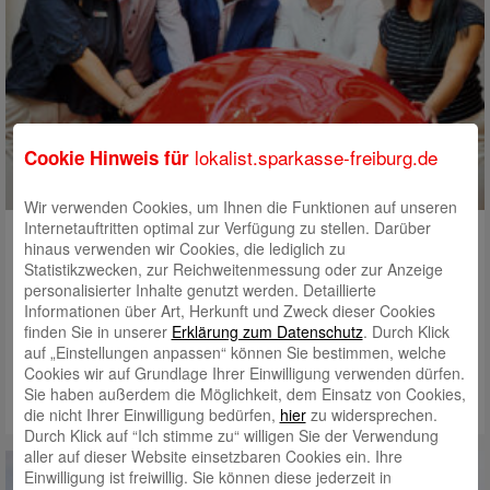
lokalist.sparkasse-freiburg.de
Cookie Hinweis für
Wir verwenden Cookies, um Ihnen die Funktionen auf unseren
Internetauftritten optimal zur Verfügung zu stellen. Darüber
DU + WIR. Das könnte passen!
hinaus verwenden wir Cookies, die lediglich zu
Statistikzwecken, zur Reichweitenmessung oder zur Anzeige
lokal ist ein Team. Wir freuen uns auf dich! Steig ein in die
personalisierter Inhalte genutzt werden. Detaillierte
faszinierende Welt der Finanzen. Aber nicht bei irgendeiner Bank.
Informationen über Art, Herkunft und Zweck dieser Cookies
Sondern bei uns – denn wir sind anders. Der erste Arbeitstag –
finden Sie in unserer
Erklärung zum Datenschutz
. Durch Klick
ein Schritt voller Neugier, Aufregung und neuer Möglichkeiten.
auf „Einstellungen anpassen“ können Sie bestimmen, welche
Für…
Cookies wir auf Grundlage Ihrer Einwilligung verwenden dürfen.
Sie haben außerdem die Möglichkeit, dem Einsatz von Cookies,
Mehr lesen
die nicht Ihrer Einwilligung bedürfen,
hier
zu widersprechen.
Durch Klick auf “Ich stimme zu“ willigen Sie der Verwendung
aller auf dieser Website einsetzbaren Cookies ein. Ihre
Einwilligung ist freiwillig. Sie können diese jederzeit in