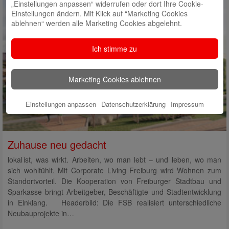
„Einstellungen anpassen“ widerrufen oder dort Ihre Cookie-
Einstellungen ändern. Mit Klick auf “Marketing Cookies
ablehnen“ werden alle Marketing Cookies abgelehnt.
Ich stimme zu
Marketing Cookies ablehnen
Einstellungen anpassen
Datenschutzerklärung
Impressum
Zuhause neu gedacht
lokal ist, was wirkt. Arbeiten, wo man lebt – und leben, wo man
sich wohlfühlt. Mit Corporate Living Freiburg wird Wohnen zum
Standortvorteil. Die Kooperation von Freiburger Stadtbau und
Sparkasse bringt Arbeitgeber, Beschäftigte und Stadtentwicklung
in Einklang. Headerbild: Die FSB realisiert unterschiedliche
Neubauprojekte in…