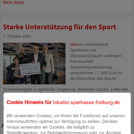
Mehr lesen
Starke Unterstützung für den Sport
7. Oktober 2024
lokal
ist unterstützend.
Sparkasse und
Olympiastützpunkt verlängern
Partnerschaft.
Sponsoringvereinbarung
unterzeichnet – 7.000 Euro für
die Eliteschule des Sports!
Scheckübergabe in sportlicher Umgebung. Alexander Jacobs, Leiter des
Vorstandsstabs, und Daniel Zeiler, Vorstandsvorsitzender der
Sparkasse, überreichen den Scheck
lokalist.sparkasse-freiburg.de
Cookie Hinweis für
Mehr lesen
Wir verwenden Cookies, um Ihnen die Funktionen auf unseren
Internetauftritten optimal zur Verfügung zu stellen. Darüber
Ältere Beiträge
hinaus verwenden wir Cookies, die lediglich zu
Statistikzwecken, zur Reichweitenmessung oder zur Anzeige