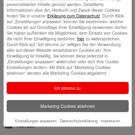
personalisierter Inhalte genutzt werden. Detaillierte
Sie möchten die Seite in Leichter
Informationen über Art, Herkunft und Zweck dieser Cookies
Sprache sehen?
finden Sie in unserer
Erklärung zum Datenschutz
. Durch Klick
auf „Einstellungen anpassen“ können Sie bestimmen, welche
Dann klicken Sie hier:
Cookies wir auf Grundlage Ihrer Einwilligung verwenden dürfen.
Zur Start∙seite in Leichter Sprache
Sie haben außerdem die Möglichkeit, dem Einsatz von Cookies,
die nicht Ihrer Einwilligung bedürfen,
hier
zu widersprechen.
Durch Klick auf “Ich stimme zu“ willigen Sie der Verwendung
aller auf dieser Website einsetzbaren Cookies ein. Ihre
In Kontakt treten:
Einwilligung ist freiwillig. Sie können diese jederzeit in
„Einstellungen anpassen“ widerrufen oder dort Ihre Cookie-
Webseite:
sparkasse-freiburg.de
Einstellungen ändern. Mit Klick auf “Marketing Cookies
ablehnen“ werden alle Marketing Cookies abgelehnt.
Telefon:
+49 761 215-0
Mail:
info@sparkasse-freiburg.de
Ich stimme zu
In Kontakt bleiben:
Marketing Cookies ablehnen
Facebook
Einstellungen anpassen
Datenschutzerklärung
Impressum
YouTube