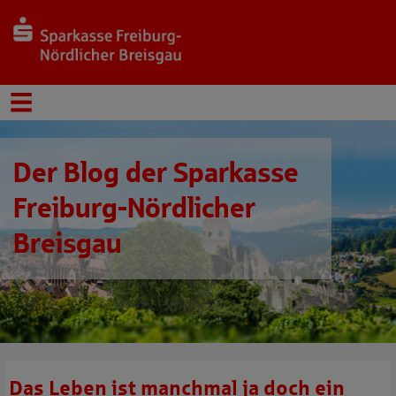
Der Blog der Sparkasse
Freiburg-Nördlicher
Breisgau
Das Leben ist manchmal ja doch ein