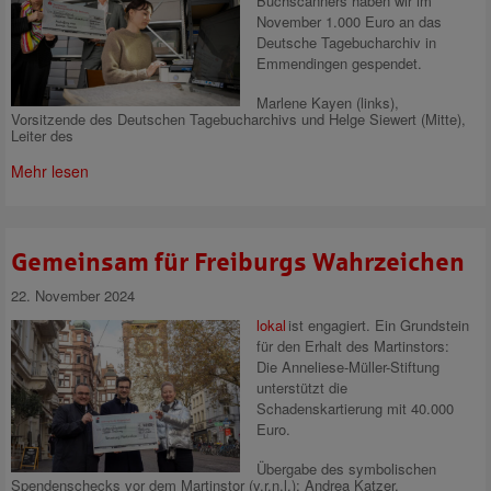
Buchscanners haben wir im
November 1.000 Euro an das
Deutsche Tagebucharchiv in
Emmendingen gespendet.
Marlene Kayen (links),
Vorsitzende des Deutschen Tagebucharchivs und Helge Siewert (Mitte),
Leiter des
Mehr lesen
Gemeinsam für Freiburgs Wahrzeichen
22. November 2024
lokal
ist engagiert.
Ein Grundstein
für den Erhalt des Martinstors:
Die Anneliese-Müller-Stiftung
unterstützt die
Schadenskartierung mit 40.000
Euro.
Übergabe des symbolischen
Spendenschecks vor dem Martinstor (v.r.n.l.): Andrea Katzer,