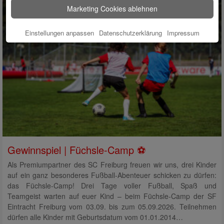
Marketing Cookies ablehnen
Einstellungen anpassen
Datenschutzerklärung
Impressum
Gewinnspiel | Füchsle-Camp ⚽
Als Premiumpartner des SC Freiburg freuen wir uns, drei Kinder
auf ein ganz besonderes Fußball-Abenteuer schicken zu dürfen:
das Füchsle-Camp! Drei Tage voller Fußball, Spaß und
Teamgeist warten auf euer Kind – beim Füchsle-Camp der SF
Eintracht Freiburg vom 03.09. bis zum 05.09.2026. Teilnehmen
dürfen alle Kinder mit Geburtsdatum vom 01.01.2014…