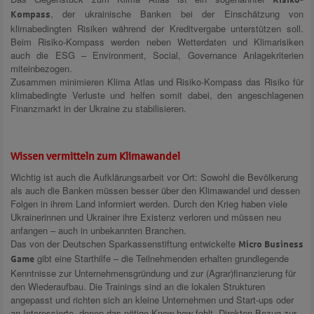
Risiko-
, der ukrainische Banken bei der Einschätzung von
Kompass
klimabedingten Risiken während der Kreditvergabe unterstützen soll.
Beim Risiko-Kompass werden neben Wetterdaten und Klimarisiken
auch die ESG – Environment, Social, Governance Anlagekriterien
miteinbezogen.
Zusammen minimieren Klima Atlas und Risiko-Kompass das Risiko für
klimabedingte Verluste und helfen somit dabei, den angeschlagenen
Finanzmarkt in der Ukraine zu stabilisieren.
Wissen vermitteln zum Klimawandel
Wichtig ist auch die Aufklärungsarbeit vor Ort: Sowohl die Bevölkerung
als auch die Banken müssen besser über den Klimawandel und dessen
Folgen in ihrem Land informiert werden. Durch den Krieg haben viele
Ukrainerinnen und Ukrainer ihre Existenz verloren und müssen neu
anfangen – auch in unbekannten Branchen.
Das von der Deutschen Sparkassenstiftung entwickelte
Micro Business
gibt eine Starthilfe – die Teilnehmenden erhalten grundlegende
Game
Kenntnisse zur Unternehmensgründung und zur (Agrar)finanzierung für
den Wiederaufbau. Die Trainings sind an die lokalen Strukturen
angepasst und richten sich an kleine Unternehmen und Start-ups oder
an Interessierte, denen das nötige Know-how fehlt. Direkten Bezug zur