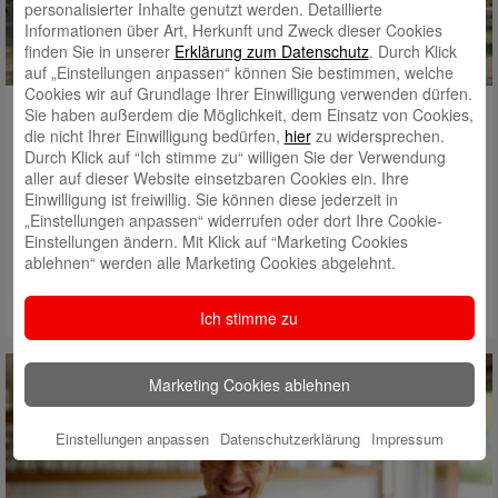
personalisierter Inhalte genutzt werden. Detaillierte
Informationen über Art, Herkunft und Zweck dieser Cookies
finden Sie in unserer
Erklärung zum Datenschutz
. Durch Klick
auf „Einstellungen anpassen“ können Sie bestimmen, welche
Cookies wir auf Grundlage Ihrer Einwilligung verwenden dürfen.
Zuhause neu gedacht
Sie haben außerdem die Möglichkeit, dem Einsatz von Cookies,
die nicht Ihrer Einwilligung bedürfen,
hier
zu widersprechen.
lokal ist, was wirkt. Arbeiten, wo man lebt – und leben, wo man
Durch Klick auf “Ich stimme zu“ willigen Sie der Verwendung
sich wohlfühlt. Mit Corporate Living Freiburg wird Wohnen zum
aller auf dieser Website einsetzbaren Cookies ein. Ihre
Standortvorteil. Die Kooperation von Freiburger Stadtbau und
Einwilligung ist freiwillig. Sie können diese jederzeit in
Sparkasse bringt Arbeitgeber, Beschäftigte und Stadtentwicklung
„Einstellungen anpassen“ widerrufen oder dort Ihre Cookie-
Einstellungen ändern. Mit Klick auf “Marketing Cookies
in Einklang. Headerbild: Die FSB realisiert unterschiedliche
ablehnen“ werden alle Marketing Cookies abgelehnt.
Neubauprojekte in…
Mehr lesen
Ich stimme zu
Marketing Cookies ablehnen
Einstellungen anpassen
Datenschutzerklärung
Impressum