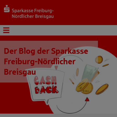
Der Blog der Sparkasse
Freiburg-Nördlicher
Breisgau