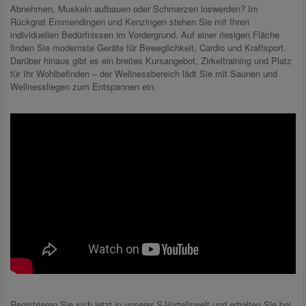
Abnehmen, Muskeln aufbauen oder Schmerzen loswerden? Im
Rückgrat Emmendingen und Kenzingen stehen Sie mit Ihren
individuellen Bedürfnissen im Vordergrund. Auf einer riesigen Fläche
finden Sie modernste Geräte für Beweglichkeit, Cardio und Kraftsport.
Darüber hinaus gibt es ein breites Kursangebot, Zirkeltraining und Platz
für Ihr Wohlbefinden – der Wellnessbereich lädt Sie mit Saunen und
Wellnessliegen zum Entspannen ein.
Registrieren Sie sich jetzt in unserer S-Vorteilswelt und erhalten Sie bei