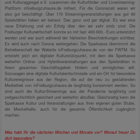
und Kulturaggregat e.V. zusammen die Kulturförder- und Livestreaming-
Plattform infreiburgzuhause.de initiiert. Für die Coronazeit waren wir
also gut beschäftigt: Über 170 Streamingveranstaltungen aus gut 60
Spielstätten haben wir betreut. Das ganz und gar digital. Es war eine
neue Erfahrung und ein Erfolg über den wir sehr stolz sind. Die
Freiburger Kulturwirtschaft konnte so mit fast 400.000,- Euro unterstützt
werden und war auch während der härtesten Beschränkungen sichtbar.
Es wird auch nach Corona weitergehen: Die Sparkasse übernimmt die
Betreiberschaft der Website inFreiburgzuhause.de von der FWTM. So
entsteht jetzt ein digitaler Kulturstützpunkt, mit dem die Sparkasse
weiterhin Online- und Hybridveranstaltungen aus den Spielstätten in
ihrem gesamten Geschäftsgebiet fördern und ermöglichen will.
Sozusagen eine digitale Kulturtalentschmiede und ein Ort für besondere
Kulturereignisse aus der Region, die auf der neu zu gestaltenden
Mediathek von inFreiburgzuhause.de langfristig konserviert werden. So
sind auch die Kultur-Streamings aus der Pandemie langfristig und
zeitgeschichtlich gesichert und weiterhin abrufbar. Gleichzeitig kann die
Sparkasse Kultur und Veranstaltungen aus Ihrer eigenen guten Stube,
der Meckelhalle, auch für die gesamte Öffentlichkeit zugänglich
machen.
Was habt Ihr die nächsten Wochen und Monate vor? Worauf freust Du
dich besonders?