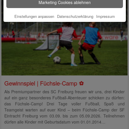
Marketing Cookies ablehnen
Einstellungen anpassen
Datenschutzerklärung
Impressum
Gewinnspiel | Füchsle-Camp ⚽
Als Premiumpartner des SC Freiburg freuen wir uns, drei Kinder
auf ein ganz besonderes Fußball-Abenteuer schicken zu dürfen:
das Füchsle-Camp! Drei Tage voller Fußball, Spaß und
Teamgeist warten auf euer Kind – beim Füchsle-Camp der SF
Eintracht Freiburg vom 03.09. bis zum 05.09.2026. Teilnehmen
dürfen alle Kinder mit Geburtsdatum vom 01.01.2014…