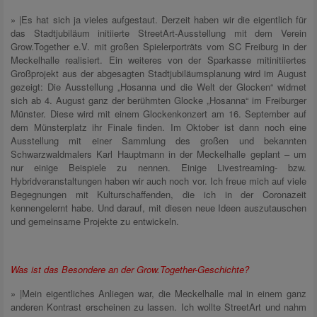
» |Es hat sich ja vieles aufgestaut. Derzeit haben wir die eigentlich für
das Stadtjubiläum initiierte StreetArt-Ausstellung mit dem Verein
Grow.Together e.V. mit großen Spielerporträts vom SC Freiburg in der
Meckelhalle realisiert. Ein weiteres von der Sparkasse mitinitiiertes
Großprojekt aus der abgesagten Stadtjubiläumsplanung wird im August
gezeigt: Die Ausstellung „Hosanna und die Welt der Glocken“ widmet
sich ab 4. August ganz der berühmten Glocke „Hosanna“ im Freiburger
Münster. Diese wird mit einem Glockenkonzert am 16. September auf
dem Münsterplatz ihr Finale finden. Im Oktober ist dann noch eine
Ausstellung mit einer Sammlung des großen und bekannten
Schwarzwaldmalers Karl Hauptmann in der Meckelhalle geplant – um
nur einige Beispiele zu nennen. Einige Livestreaming- bzw.
Hybridveranstaltungen haben wir auch noch vor. Ich freue mich auf viele
Begegnungen mit Kulturschaffenden, die ich in der Coronazeit
kennengelernt habe. Und darauf, mit diesen neue Ideen auszutauschen
und gemeinsame Projekte zu entwickeln.
Was ist das Besondere an der Grow.Together-Geschichte?
» |Mein eigentliches Anliegen war, die Meckelhalle mal in einem ganz
anderen Kontrast erscheinen zu lassen. Ich wollte StreetArt und nahm