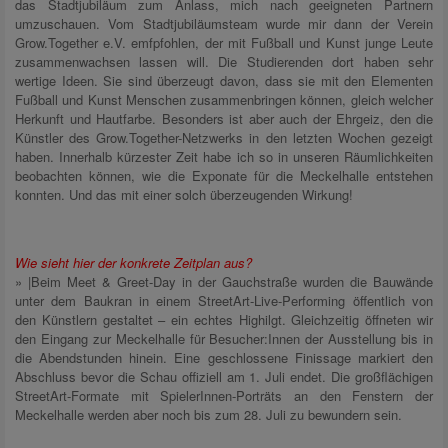
das Stadtjubiläum zum Anlass, mich nach geeigneten Partnern
umzuschauen. Vom Stadtjubiläumsteam wurde mir dann der Verein
Grow.Together e.V. emfpfohlen, der mit Fußball und Kunst junge Leute
zusammenwachsen lassen will. Die Studierenden dort haben sehr
wertige Ideen. Sie sind überzeugt davon, dass sie mit den Elementen
Fußball und Kunst Menschen zusammenbringen können, gleich welcher
Herkunft und Hautfarbe. Besonders ist aber auch der Ehrgeiz, den die
Künstler des Grow.Together-Netzwerks in den letzten Wochen gezeigt
haben. Innerhalb kürzester Zeit habe ich so in unseren Räumlichkeiten
beobachten können, wie die Exponate für die Meckelhalle entstehen
konnten. Und das mit einer solch überzeugenden Wirkung!
Wie sieht hier der konkrete Zeitplan aus?
» |Beim Meet & Greet-Day in der Gauchstraße wurden die Bauwände
unter dem Baukran in einem StreetArt-Live-Performing öffentlich von
den Künstlern gestaltet – ein echtes Highilgt. Gleichzeitig öffneten wir
den Eingang zur Meckelhalle für Besucher:Innen der Ausstellung bis in
die Abendstunden hinein. Eine geschlossene Finissage markiert den
Abschluss bevor die Schau offiziell am 1. Juli endet. Die großflächigen
StreetArt-Formate mit SpielerInnen-Porträts an den Fenstern der
Meckelhalle werden aber noch bis zum 28. Juli zu bewundern sein.