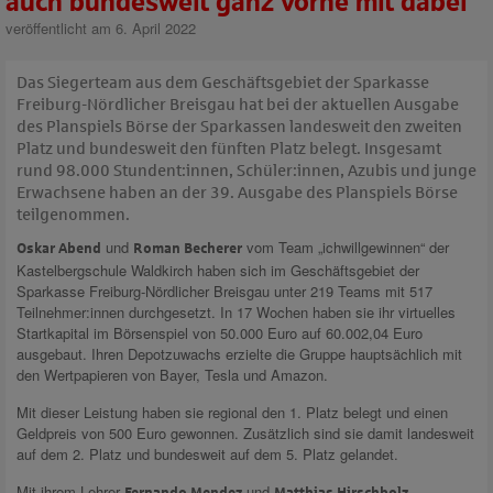
auch bundesweit ganz vorne mit dabei
veröffentlicht am 6. April 2022
Das Siegerteam aus dem Geschäftsgebiet der Sparkasse
Freiburg-Nördlicher Breisgau hat bei der aktuellen Ausgabe
des Planspiels Börse der Sparkassen landesweit den zweiten
Platz und bundesweit den fünften Platz belegt. Insgesamt
rund 98.000 Stundent:innen, Schüler:innen, Azubis und junge
Erwachsene haben an der 39. Ausgabe des Planspiels Börse
teilgenommen.
und
vom Team „ichwillgewinnen“ der
Oskar Abend
Roman Becherer
Kastelbergschule Waldkirch haben sich im Geschäftsgebiet der
Sparkasse Freiburg-Nördlicher Breisgau unter 219 Teams mit 517
Teilnehmer:innen durchgesetzt. In 17 Wochen haben sie ihr virtuelles
Startkapital im Börsenspiel von 50.000 Euro auf 60.002,04 Euro
ausgebaut. Ihren Depotzuwachs erzielte die Gruppe hauptsächlich mit
den Wertpapieren von Bayer, Tesla und Amazon.
Mit dieser Leistung haben sie regional den 1. Platz belegt und einen
Geldpreis von 500 Euro gewonnen. Zusätzlich sind sie damit landesweit
auf dem 2. Platz und bundesweit auf dem 5. Platz gelandet.
Mit ihrem Lehrer
und
,
Fernando Mendez
Matthias Hirschbolz