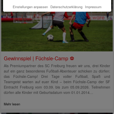
Einstellungen anpassen
Datenschutzerklärung
Impressum
Gewinnspiel | Füchsle-Camp ⚽
Als Premiumpartner des SC Freiburg freuen wir uns, drei Kinder
auf ein ganz besonderes Fußball-Abenteuer schicken zu dürfen:
das Füchsle-Camp! Drei Tage voller Fußball, Spaß und
Teamgeist warten auf euer Kind – beim Füchsle-Camp der SF
Eintracht Freiburg vom 03.09. bis zum 05.09.2026. Teilnehmen
dürfen alle Kinder mit Geburtsdatum vom 01.01.2014…
Mehr lesen