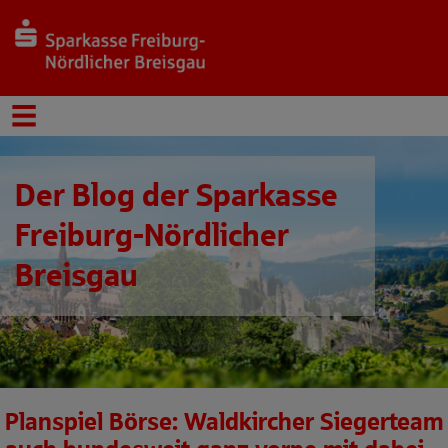
Der Blog der Sparkasse
Freiburg-Nördlicher
Breisgau
Planspiel Börse: Waldkircher Siegerteam