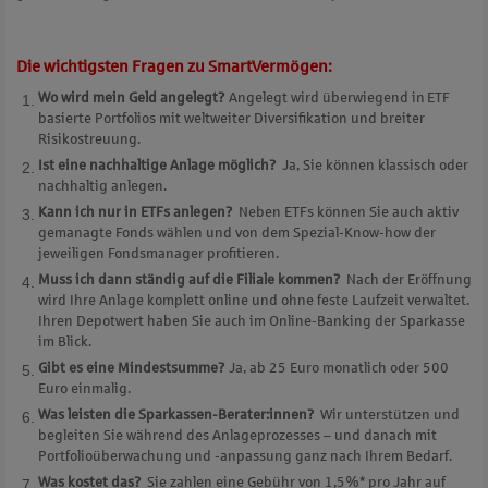
Die wichtigsten Fragen zu SmartVermögen:
Wo wird mein Geld angelegt?
A
ngelegt wird überwiegend in ETF
basierte Portfolios mit weltweiter Diversifikation und breiter
Risikostreuung.
Ist eine nachhaltige Anlage möglich?
Ja, Sie können klassisch oder
nachhaltig anlegen.
Kann ich nur in ETFs anlegen?
Neben ETFs können Sie auch aktiv
gemanagte Fonds wählen und von dem Spezial-Know-how der
jeweiligen Fondsmanager profitieren.
Muss ich dann ständig auf die Filiale kommen?
Nach der Eröffnung
wird Ihre Anlage komplett online und ohne feste Laufzeit verwaltet.
Ihren Depotwert haben Sie auch im Online-Banking der Sparkasse
im Blick.
Gibt es eine Mindestsumme?
Ja, ab 25 Euro monatlich oder 500
Euro einmalig.
Was leisten die Sparkassen-Berater:innen?
Wir unterstützen und
begleiten Sie während des Anlageprozesses – und danach mit
Portfolioüberwachung und -anpassung ganz nach Ihrem Bedarf.
Was kostet das?
Sie zahlen eine Gebühr von 1,5%* pro Jahr auf