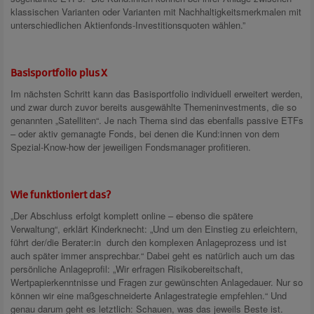
klassischen Varianten oder Varianten mit Nachhaltigkeitsmerkmalen mit
unterschiedlichen Aktienfonds-Investitionsquoten wählen.”
Basisportfolio plus X
Im nächsten Schritt kann das Basisportfolio individuell erweitert werden,
und zwar durch zuvor bereits ausgewählte Themeninvestments, die so
genannten „Satelliten“. Je nach Thema sind das ebenfalls passive ETFs
– oder aktiv gemanagte Fonds, bei denen die Kund:innen von dem
Spezial-Know-how der jeweiligen Fondsmanager profitieren.
Wie funktioniert das?
„Der Abschluss erfolgt komplett online – ebenso die spätere
Verwaltung“, erklärt Kinderknecht: „Und um den Einstieg zu erleichtern,
führt der/die Berater:in durch den komplexen Anlageprozess und ist
auch später immer ansprechbar.“ Dabei geht es natürlich auch um das
persönliche Anlageprofil: „Wir erfragen Risikobereitschaft,
Wertpapierkenntnisse und Fragen zur gewünschten Anlagedauer. Nur so
können wir eine maßgeschneiderte Anlagestrategie empfehlen.“ Und
genau darum geht es letztlich: Schauen, was das jeweils Beste ist.