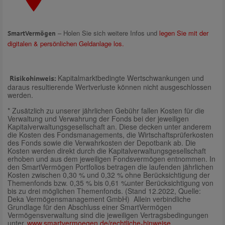
– Holen Sie sich weitere Infos und
legen Sie mit der
SmartVermögen
digitalen & persönlichen Geldanlage los
.
Kapitalmarkt­bedingte Wert­schwankungen und
Risikohinweis:
daraus resultierende Wert­verluste können nicht ausgeschlossen
werden.
* Zusätzlich zu unserer jährlichen Gebühr fallen Kosten für die
Verwaltung und Verwahrung der Fonds bei der jeweiligen
Kapitalverwaltungsgesellschaft an. Diese decken unter anderem
die Kosten des Fondsmanagements, die Wirtschaftsprüferkosten
des Fonds sowie die Verwahrkosten der Depotbank ab. Die
Kosten werden direkt durch die Kapitalverwaltungsgesellschaft
erhoben und aus dem jeweiligen Fondsvermögen entnommen. In
den SmartVermögen Portfolios betragen die laufenden jährlichen
Kosten zwischen 0,30 % und 0,32 % ohne Berücksichtigung der
Themenfonds bzw. 0,35 % bis 0,61 %unter Berücksichtigung von
bis zu drei möglichen Themenfonds. (Stand 12.2022, Quelle:
Deka Vermögensmanagement GmbH)
Allein verbindliche
Grundlage für den Abschluss einer SmartVermögen
Vermögensverwaltung sind die jeweiligen Vertragsbedingungen
unter
www.smartvermoegen.de/rechtliche-hinweise