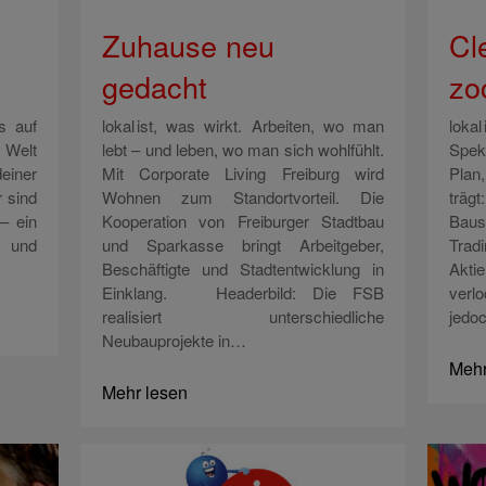
Zuhause neu
Cl
gedacht
zo
s auf
lokal ist, was wirkt. Arbeiten, wo man
loka
e Welt
lebt – und leben, wo man sich wohlfühlt.
Spek
deiner
Mit Corporate Living Freiburg wird
Plan
 sind
Wohnen zum Standortvorteil. Die
träg
– ein
Kooperation von Freiburger Stadtbau
Baus
g und
und Sparkasse bringt Arbeitgeber,
Trad
Beschäftigte und Stadtentwicklung in
Akt
Einklang. Headerbild: Die FSB
verl
realisiert unterschiedliche
jedo
Neubauprojekte in…
Mehr
Mehr lesen