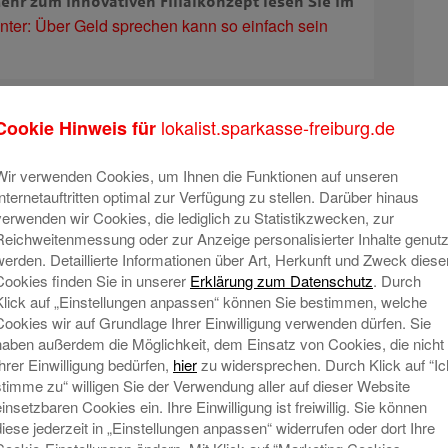
ehr zum innovativen Filialkonzept lesen Sie im
ter: Über Geld sprechen kann so einfach sein
lokalist.sparkasse-freiburg.de
Cookie Hinweis für
Wir verwenden Cookies, um Ihnen die Funktionen auf unseren
Internetauftritten optimal zur Verfügung zu stellen. Darüber hinaus
verwenden wir Cookies, die lediglich zu Statistikzwecken, zur
Reichweitenmessung oder zur Anzeige personalisierter Inhalte genutz
werden. Detaillierte Informationen über Art, Herkunft und Zweck diese
Cookies finden Sie in unserer
Erklärung zum Datenschutz
. Durch
Klick auf „Einstellungen anpassen“ können Sie bestimmen, welche
Cookies wir auf Grundlage Ihrer Einwilligung verwenden dürfen. Sie
haben außerdem die Möglichkeit, dem Einsatz von Cookies, die nicht
Ihrer Einwilligung bedürfen,
hier
zu widersprechen. Durch Klick auf “Ic
stimme zu“ willigen Sie der Verwendung aller auf dieser Website
einsetzbaren Cookies ein. Ihre Einwilligung ist freiwillig. Sie können
diese jederzeit in „Einstellungen anpassen“ widerrufen oder dort Ihre