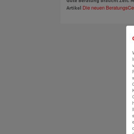
Gute Beratung braucht Zeit: M
Die neuen BeratungsCen
Artikel