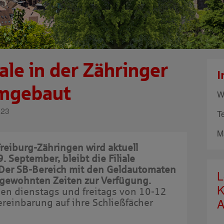
ale in der Zähringer
I
umgebaut
W
023
T
M
reiburg-Zähringen wird aktuell
. September, bleibt die Filiale
Der SB-Bereich mit den Geldautomaten
L
n gewohnten Zeiten zur Verfügung.
K
nen dienstags und freitags von 10-12
A
ereinbarung auf ihre Schließfächer