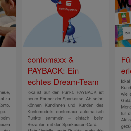
contomaxx &
Fü
PAYBACK: Ein
er
echtes Dream-Team
lokal
Kund
 neue,
lokal ist auf den Punkt. PAYBACK ist
wie 
tal zu
neuer Partner der Sparkasse. Ab sofort
Geld
onto.
können Kundinnen und Kunden des
Meng
wege.
Kontomodells contomaxx automatisch
für 
 beim
Punkte sammeln – einfach beim
Akti
euen
Bezahlen mit der Sparkassen-Card.
gezü
 der
Mehr Vorteile, mehr Punkte, mehr drin