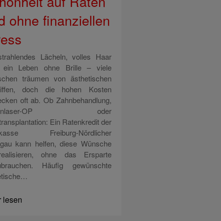
hönheit auf Raten
d ohne finanziellen
ress
strahlendes Lächeln, volles Haar
 ein Leben ohne Brille – viele
chen träumen von ästhetischen
riffen, doch die hohen Kosten
ecken oft ab. Ob Zahnbehandlung,
genlaser-OP oder
ransplantation: Ein Ratenkredit der
rkasse Freiburg-Nördlicher
sgau kann helfen, diese Wünsche
ealisieren, ohne das Ersparte
ubrauchen. Häufig gewünschte
etische…
 lesen