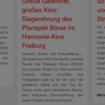
Große Gewinner,
Sc
großes Kino:
un
Siegerehrung des
St
Planspiel Börse im
 neue,
Ein 
tal zu
oder
Harmonie-Kino
onto.
Mens
wege.
Eing
Freiburg
 beim
schr
euen
Au
Popcorn, Action und Finanzbildung –
 der
Haart
die Sparkasse feiert die besten zwanzig
imon
Spa
Teams des Planspiel Börse 2024/25
Brei
aus unserer Region im Harmonie-Kino
zu r
Freiburg. Neben Urkunden und
aufz
Preisgeldern gab es für die rund 140
ästh
geladenen Gäste aus den Top 20-
Teams einen ganz besonderen Bonus:
Mehr
eine exklusive Filmvorführung des
neuen Captain America inklusive…