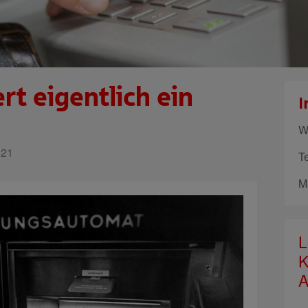
rt eigentlich ein
I
W
021
T
M
L
K
A