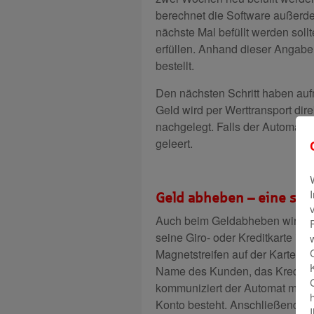
berechnet die Software außerd
nächste Mal befüllt werden sol
erfüllen. Anhand dieser Angabe
bestellt.
Den nächsten Schritt haben au
Geld wird per Werttransport dir
nachgelegt. Falls der Automat e
geleert.
Geld abheben – eine sic
Auch beim Geldabheben wird S
seine Giro- oder Kreditkarte in 
Magnetstreifen auf der Karte. A
Name des Kunden, das Kreditin
kommuniziert der Automat mit d
Konto besteht. Anschließend m