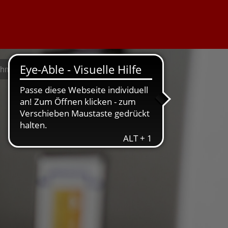
ehmen geht
Weil's um hier geht