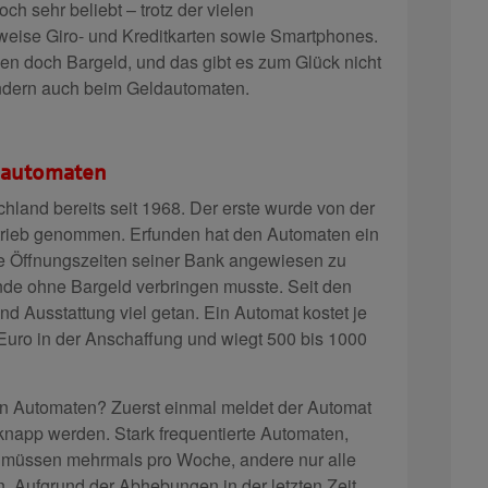
ch sehr beliebt – trotz der vielen
sweise Giro- und Kreditkarten sowie Smartphones.
n doch Bargeld, und das gibt es zum Glück nicht
sondern auch beim Geldautomaten.
dautomaten
hland bereits seit 1968. Der erste wurde von der
trieb genommen. Erfunden hat den Automaten ein
f die Öffnungszeiten seiner Bank angewiesen zu
de ohne Bargeld verbringen musste. Seit den
nd Ausstattung viel getan. Ein Automat kostet je
Euro in der Anschaffung und wiegt 500 bis 1000
n Automaten? Zuerst einmal meldet der Automat
knapp werden. Stark frequentierte Automaten,
, müssen mehrmals pro Woche, andere nur alle
. Aufgrund der Abhebungen in der letzten Zeit