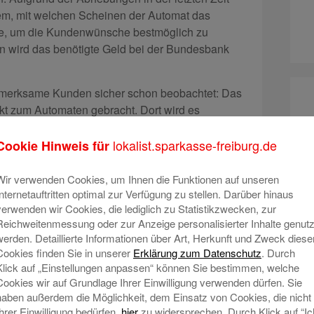
em, mit welchen Scheinen der Automat das
lte, um die Kundenwünsche bestmöglich zu
n wird das benötigte Geld bei der Bundesbank
fmerksame Kunden sicher schon beobachtet: Das
ekt zum Automaten gebracht. Dort wird es
ine Einzahlmöglichkeit bietet, wird er regelmäßig
lokalist.sparkasse-freiburg.de
Cookie Hinweis für
Wir verwenden Cookies, um Ihnen die Funktionen auf unseren
Internetauftritten optimal zur Verfügung zu stellen. Darüber hinaus
here Sache
verwenden wir Cookies, die lediglich zu Statistikzwecken, zur
icherheit großgeschrieben. Nachdem ein Kunde
Reichweitenmessung oder zur Anzeige personalisierter Inhalte genutz
den Schlitz eingegeben hat, liest der Automat den
werden. Detaillierte Informationen über Art, Herkunft und Zweck diese
Cookies finden Sie in unserer
Erklärung zum Datenschutz
. Durch
uf diesem Magnetstreifen sind beispielsweise der
Klick auf „Einstellungen anpassen“ können Sie bestimmen, welche
stitut und die Kontonummer gespeichert. Dann
Cookies wir auf Grundlage Ihrer Einwilligung verwenden dürfen. Sie
em Rechenzentrum des Instituts, bei dem das
haben außerdem die Möglichkeit, dem Einsatz von Cookies, die nicht
üssen Kunden ihre PIN eingeben. Diese wird per
Ihrer Einwilligung bedürfen,
hier
zu widersprechen. Durch Klick auf “Ic