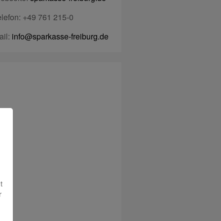
elefon: +49 761 215-0
ail:
info@sparkasse-freiburg.de
t
r