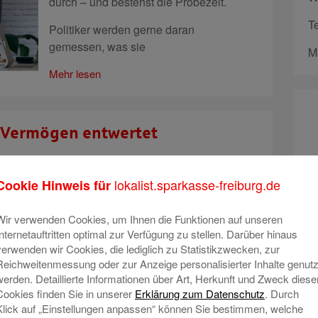
durch – und bestehst die Probezeit.
T
Politiker werden gerne daran
gemessen, was sie
M
Mehr lesen
s Vermögen entwertet
Derzeit ist die Inflation in aller Munde.
lokalist.sparkasse-freiburg.de
Cookie Hinweis für
Sie gibt die Veränderung der
Verbraucherpreise nach oben an. In den
Wir verwenden Cookies, um Ihnen die Funktionen auf unseren
vergangenen Monaten ist die
Internetauftritten optimal zur Verfügung zu stellen. Darüber hinaus
verwenden wir Cookies, die lediglich zu Statistikzwecken, zur
Inflationsrate hierzulande stetig
Reichweitenmessung oder zur Anzeige personalisierter Inhalte genutz
gestiegen. Wir erklären, wie Inflation
werden. Detaillierte Informationen über Art, Herkunft und Zweck diese
entsteht und wie sie berechnet wird.
Cookies finden Sie in unserer
Erklärung zum Datenschutz
. Durch
„Inflation“ kommt
Klick auf „Einstellungen anpassen“ können Sie bestimmen, welche