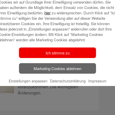
Cookies wir auf Grundlage Ihrer Einwilligung verwenden dürfen. Sie
haben außerdem die Möglichkeit, dem Einsatz von Cookies, die nicht
Ihrer Einwilligung bedürfen,
hier
zu widersprechen. Durch Klick auf “Ic
stimme zu“ willigen Sie der Verwendung aller auf dieser Website
einsetzbaren Cookies ein. Ihre Einwilligung ist freiwillig. Sie können
– was ändert sich?
diese jederzeit in „Einstellungen anpassen“ widerrufen oder dort Ihre
Cookie-Einstellungen ändern. Mit Klick auf “Marketing Cookies
ablehnen“ werden alle Marketing Cookies abgelehnt.
Am 9. November 2021 tritt der neue
Bußgeldkatalog für Regelverstöße im
Ich stimme zu
Straßenverkehr in Kraft. Deutlich höhere
Strafen gelten ab diesem Zeitpunkt für
Temposünder, Falschparker und
Marketing Cookies ablehnen
Kraftfahrer, die eine Rettungsgasse
benutzen, um durch diese schneller
Einstellungen anpassen
Datenschutzerklärung
Impressum
voranzukommen. Die wichtigsten
Änderungen.