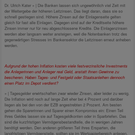
Dr. Ulrich Kater » | Die Banken lassen sich ungewöhnlich viel Zeit mit
der Weitergebe der höheren Leitzinsen. Das liegt daran, dass sie so
schnell gestiegen sind. Höhere Zinsen auf der Einlagenseite gelten
gleich für fast alle Einlagen. Dagegen sind auf der Kreditseite höhere
Zinsen immer nur für neu abgeschlossene Kredite. Die Einlagenzinsen
werden aber langsam weiter ansteigen, weil die Notenbanken trotz des
gegenwärtigen Stresses im Bankensektor die Leitzinsen erneut anheben
werden.
Aufgrund der hohen Inflation kosten viele festverzinsliche Investments
die Anlegerinnen und Anleger real Geld, anstatt ihnen Gewinne zu
bescheren. Haben Tages- und Festgeld oder Staatsanleihen dennoch
einen Platz im Depot verdient?
» | Tagesgelder erwirtschaften zwar wieder Zinsen, aber leider zu wenig.
Die Inflation wird noch auf lange Zeit eher bei 4 Prozent und darüber
liegen als bei den von der EZB angestrebten 2 Prozent. Am besten
gehen die Sparerinnen und Sparer einen Kompromiss ein: Einen Teil
ihres Geldes lassen sie auf Tagesgeldkonten oder in Sparbriefen. Das
sind die kurzfristigen Vermögensbestandteile, die in wenigen Jahren
benötigt werden. Den anderen größeren Teil ihres Ersparten, die
langfristigen Vermögensteile, sollten sie im Wertpapierbereich anlegen.