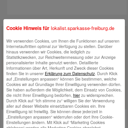
lokalist.sparkasse-freiburg.de
Cookie Hinweis für
Wir verwenden Cookies, um Ihnen die Funktionen auf unseren
Internetauftritten optimal zur Verfügung zu stellen. Darüber
hinaus verwenden wir Cookies, die lediglich zu
Statistikzwecken, zur Reichweitenmessung oder zur Anzeige
personalisierter Inhalte genutzt werden. Detaillierte
Informationen über Art, Herkunft und Zweck dieser Cookies
finden Sie in unserer
Erklärung zum Datenschutz
. Durch Klick
auf „Einstellungen anpassen“ können Sie bestimmen, welche
Cookies wir auf Grundlage Ihrer Einwilligung verwenden dürfen.
Sie haben außerdem die Möglichkeit, dem Einsatz von Cookies,
die nicht Ihrer Einwilligung bedürfen,
hier
zu widersprechen.
Durch Klick auf “Ich stimme zu“ willigen Sie der Verwendung
aller auf dieser Website einsetzbaren Cookies ein. Ihre
Einwilligung ist freiwillig. Sie können diese jederzeit in
Clever sparen statt zocken
„Einstellungen anpassen“ widerrufen oder dort Ihre Cookie-
Einstellungen ändern. Mit Klick auf “Marketing Cookies
lokal ist vorausschauend. Weniger Spekulation, mehr Sicherheit –
ablehnen“ werden alle Marketing Cookies abgelehnt.