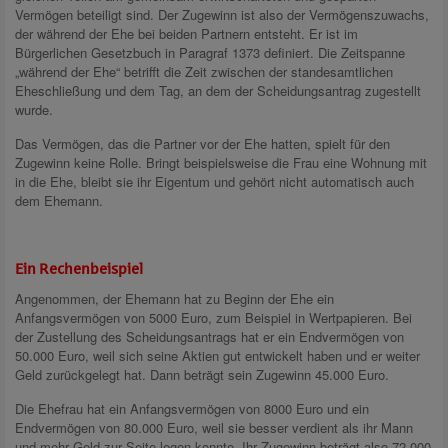
Vermögen beteiligt sind. Der Zugewinn ist also der Vermögenszuwachs,
der während der Ehe bei beiden Partnern entsteht. Er ist im
Bürgerlichen Gesetzbuch in Paragraf 1373 definiert. Die Zeitspanne
„während der Ehe“ betrifft die Zeit zwischen der standesamtlichen
Eheschließung und dem Tag, an dem der Scheidungsantrag zugestellt
wurde.
Das Vermögen, das die Partner vor der Ehe hatten, spielt für den
Zugewinn keine Rolle. Bringt beispielsweise die Frau eine Wohnung mit
in die Ehe, bleibt sie ihr Eigentum und gehört nicht automatisch auch
dem Ehemann.
Ein Rechenbeispiel
Angenommen, der Ehemann hat zu Beginn der Ehe ein
Anfangsvermögen von 5000 Euro, zum Beispiel in Wertpapieren. Bei
der Zustellung des Scheidungsantrags hat er ein Endvermögen von
50.000 Euro, weil sich seine Aktien gut entwickelt haben und er weiter
Geld zurückgelegt hat. Dann beträgt sein Zugewinn 45.000 Euro.
Die Ehefrau hat ein Anfangsvermögen von 8000 Euro und ein
Endvermögen von 80.000 Euro, weil sie besser verdient als ihr Mann
und mehr Geld zur Seite legen konnte. Ihr Zugewinn beträgt also 72.000