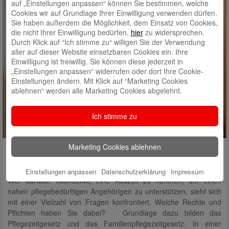
auf „Einstellungen anpassen“ können Sie bestimmen, welche
Cookies wir auf Grundlage Ihrer Einwilligung verwenden dürfen.
Sie haben außerdem die Möglichkeit, dem Einsatz von Cookies,
die nicht Ihrer Einwilligung bedürfen,
hier
zu widersprechen.
Durch Klick auf “Ich stimme zu“ willigen Sie der Verwendung
aller auf dieser Website einsetzbaren Cookies ein. Ihre
Einwilligung ist freiwillig. Sie können diese jederzeit in
„Einstellungen anpassen“ widerrufen oder dort Ihre Cookie-
Einstellungen ändern. Mit Klick auf “Marketing Cookies
ablehnen“ werden alle Marketing Cookies abgelehnt.
Ich stimme zu
Marketing Cookies ablehnen
Pflegezeit: Welche Rechte und Pflichten
gelten?
Einstellungen anpassen
Datenschutzerklärung
Impressum
Wer darüber nachdenkt, eine Auszeit zu nehmen, um einen
nahen pflegebedürftigen Angehörigen zu unterstützen, sieht sich
mit einer Vielzahl von Fragen konfrontiert. Welche Rechte und
Pflichten haben Sie dabei? Grundlage dazu bilden das
Pflegezeitgesetz und das Familienpflegezeitgesetz. In einer