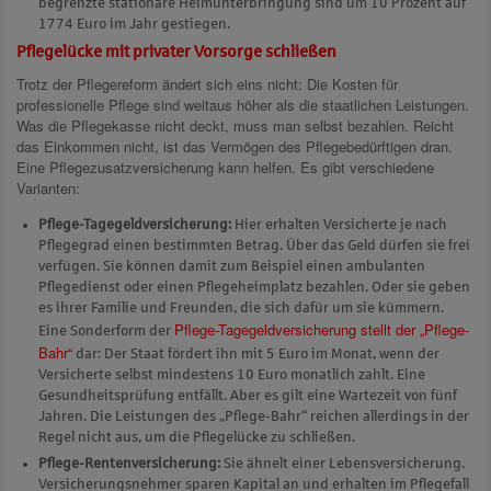
begrenzte stationäre Heimunterbringung sind um 10 Prozent auf
1774 Euro im Jahr gestiegen.
Pflegelücke mit privater Vorsorge schließen
Trotz der Pflegereform ändert sich eins nicht: Die Kosten für
professionelle Pflege sind weitaus höher als die staatlichen Leistungen.
Was die Pflegekasse nicht deckt, muss man selbst bezahlen. Reicht
das Einkommen nicht, ist das Vermögen des Pflegebedürftigen dran.
Eine Pflegezusatzversicherung kann helfen. Es gibt verschiedene
Varianten:
Pflege-Tagegeldversicherung:
Hier erhalten Versicherte je nach
Pflegegrad einen bestimmten Betrag. Über das Geld dürfen sie frei
verfügen. Sie können damit zum Beispiel einen ambulanten
Pflegedienst oder einen Pflegeheimplatz bezahlen. Oder sie geben
es ihrer Familie und Freunden, die sich dafür um sie kümmern.
Pflege-Tagegeldversicherung stellt der „Pflege-
Eine Sonderform der
Bahr“
dar: Der Staat fördert ihn mit 5 Euro im Monat, wenn der
Versicherte selbst mindestens 10 Euro monatlich zahlt. Eine
Gesundheitsprüfung entfällt. Aber es gilt eine Wartezeit von fünf
Jahren. Die Leistungen des „Pflege-Bahr“ reichen allerdings in der
Regel nicht aus, um die Pflegelücke zu schließen.
Pflege-Rentenversicherung:
Sie ähnelt einer Lebensversicherung.
Versicherungsnehmer sparen Kapital an und erhalten im Pflegefall