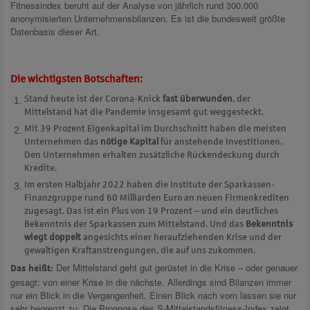
Fitnessindex beruht auf der Analyse von jährlich rund 300.000
anonymisierten Unternehmensbilanzen. Es ist die bundesweit größte
Datenbasis dieser Art.
Die wichtigsten Botschaften:
Stand heute ist der Corona-Knick
fast überwunden
, der
Mittelstand hat die Pandemie insgesamt gut weggesteckt.
Mit 39 Prozent Eigenkapital im Durchschnitt haben die meisten
Unternehmen das
nötige Kapital
für anstehende Investitionen.
Den Unternehmen erhalten zusätzliche Rückendeckung durch
Kredite.
Im ersten Halbjahr 2022 haben die Institute der Sparkassen-
Finanzgruppe rund 60 Milliarden Euro an neuen Firmenkrediten
zugesagt. Das ist ein Plus von 19 Prozent – und ein deutliches
Bekenntnis der Sparkassen zum Mittelstand. Und das
Bekenntnis
wiegt doppelt
angesichts einer heraufziehenden Krise und der
gewaltigen Kraftanstrengungen, die auf uns zukommen.
Der Mittelstand geht gut gerüstet in die Krise – oder genauer
Das heißt:
gesagt: von einer Krise in die nächste. Allerdings sind Bilanzen immer
nur ein Blick in die Vergangenheit. Einen Blick nach vorn lassen sie nur
sehr begrenzt zu. Die Prognose des S-Mittelstandsfitness-Index zeigt,