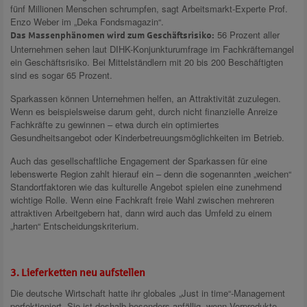
fünf Millionen Menschen schrumpfen, sagt Arbeitsmarkt-Experte Prof.
Enzo Weber im „Deka Fondsmagazin“.
56 Prozent aller
Das Massenphänomen wird zum Geschäftsrisiko:
Unternehmen sehen laut DIHK-Konjunkturumfrage im Fachkräftemangel
ein Geschäftsrisiko. Bei Mittelständlern mit 20 bis 200 Beschäftigten
sind es sogar 65 Prozent.
Sparkassen können Unternehmen helfen, an Attraktivität zuzulegen.
Wenn es beispielsweise darum geht, durch nicht finanzielle Anreize
Fachkräfte zu gewinnen – etwa durch ein optimiertes
Gesundheitsangebot oder Kinderbetreuungsmöglichkeiten im Betrieb.
Auch das gesellschaftliche Engagement der Sparkassen für eine
lebenswerte Region zahlt hierauf ein – denn die sogenannten „weichen“
Standortfaktoren wie das kulturelle Angebot spielen eine zunehmend
wichtige Rolle. Wenn eine Fachkraft freie Wahl zwischen mehreren
attraktiven Arbeitgebern hat, dann wird auch das Umfeld zu einem
„harten“ Entscheidungskriterium.
3. Lieferketten neu aufstellen
Die deutsche Wirtschaft hatte ihr globales „Just in time“-Management
perfektioniert. Sie ist deshalb besonders anfällig, wenn Vorprodukte