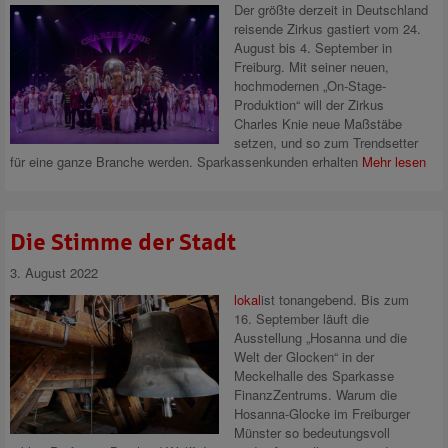
Der größte derzeit in Deutschland
reisende Zirkus gastiert vom 24.
August bis 4. September in
Freiburg. Mit seiner neuen,
hochmodernen „On-Stage-
Produktion“ will der Zirkus
Charles Knie neue Maßstäbe
setzen, und so zum Trendsetter
für eine ganze Branche werden. Sparkassenkunden erhalten
Mehr lesen
Die Stimme der Stadt
3. August 2022
lokal
ist tonangebend. Bis zum
16. September läuft die
Ausstellung „Hosanna und die
Welt der Glocken“ in der
Meckelhalle des Sparkasse
FinanzZentrums. Warum die
Hosanna-Glocke im Freiburger
Münster so bedeutungsvoll