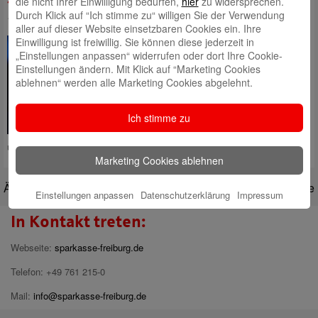
die nicht Ihrer Einwilligung bedürfen,
hier
zu widersprechen.
Durch Klick auf “Ich stimme zu“ willigen Sie der Verwendung
1. Juli 2022
aller auf dieser Website einsetzbaren Cookies ein. Ihre
Klein, aber fein wird der
Einwilligung ist freiwillig. Sie können diese jederzeit in
EbneterKultursommer 2022 – das
„Einstellungen anpassen“ widerrufen oder dort Ihre Cookie-
ist das Versprechen der
Einstellungen ändern. Mit Klick auf “Marketing Cookies
Veranstalter für den 7. Bis 10.
ablehnen“ werden alle Marketing Cookies abgelehnt.
Juli. Der Blick auf das Programm
verspricht eine bunte Mischung
Ich stimme zu
anspruchsvoller Unterhaltung.
Auch die Sparkasse ist wieder
unter den Sponsoren. Grund
Mehr lesen
Marketing Cookies ablehnen
Ältere Beiträge
Neuere Beiträge
Einstellungen anpassen
Datenschutzerklärung
Impressum
In Kontakt treten:
Webseite:
sparkasse-freiburg.de
Telefon: +49 761 215-0
Mail:
info@sparkasse-freiburg.de