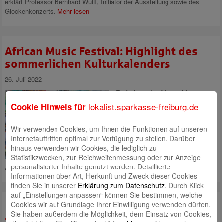
erklärt Professor Bernhard Wulff, Initiator der Ausstellung sowie des
Glockenkonzerts.
Mehr lesen
African Music Festival: Highlight des
sommerlichen Kulturkalenders
26. Juli 2022
Endlich wieder African Music
Festival in Emmendingen. Das
lokalist.sparkasse-freiburg.de
Cookie Hinweis für
musikalische Spektrum reicht
von Choir & Voices über Afro
Wir verwenden Cookies, um Ihnen die Funktionen auf unseren
World Music bis hin zu Reggae.
Internetauftritten optimal zur Verfügung zu stellen. Darüber
Die Vorfreude auf spektakuläre
hinaus verwenden wir Cookies, die lediglich zu
Acts wie Gentleman bei der 20.
Statistikzwecken, zur Reichweitenmessung oder zur Anzeige
Jubiläumsausgabe vom 4. Bis 7.
personalisierter Inhalte genutzt werden. Detaillierte
August steigt
Mehr lesen
Informationen über Art, Herkunft und Zweck dieser Cookies
finden Sie in unserer
Erklärung zum Datenschutz
. Durch Klick
auf „Einstellungen anpassen“ können Sie bestimmen, welche
Cookies wir auf Grundlage Ihrer Einwilligung verwenden dürfen.
Ebneter Kultursommer: „Wie ein
Sie haben außerdem die Möglichkeit, dem Einsatz von Cookies,
Startschuss in ein neues Leben“